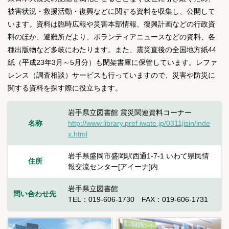
被害状況・救援活動・復興などに関する資料を収集し、公開して
います。資料は臨時広報や災害本部情報、復興計画などの行政資
料のほか、避難所だより、ボランティアニュースなどの資料、各
種出版物など多岐にわたります。また、震災直後の全国地方紙44
紙（平成23年3月～5月分）も閉架書庫に保管しています。レファ
レンス（調査相談）サービスも行っていますので、災害や防災に
関する資料を探す際に役立ちます。
岩手県立図書館 震災関連資料コーナー
名称
http://www.library.pref.iwate.jp/0311jisin/inde
x.html
岩手県盛岡市盛岡駅西通1-7-1 いわて県民情
住所
報交流センター[アイーナ]内
岩手県立図書館
問い合わせ先
TEL：019-606-1730 FAX：019-606-1731