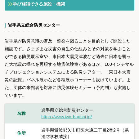
学び相談できる施設・機関
岩手県立総合防災センター
岩手県が防災意識の普及・啓発を図ることを目的として開設した
施設です。さまざまな災害の発生の仕組みとその対策を学ぶこと
ができる防災展示室や、東日本大震災津波など過去に日本を襲っ
た大地震の揺れを再現する地震体験室があるほか、100インチマル
チプロジェクションシステムによる防災シアター、「東日本大震
災の記憶」パネル展示など各種展示コーナーも設けています。ま
た、団体の来館者を対象に防災体験セミナー（予約制）も実施し
ています。
岩手県立総合防災センター
名称
https://www.iwa-bousai.jp/
岩手県紫波郡矢巾町医大通二丁目2番2号（県
住所
消防学校隣接）