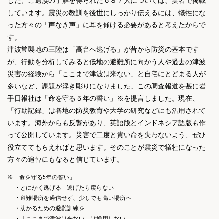
した。ご遺族の了解を得られた６８７人については、実名で掲載
しています。震災の教訓を後世にしっかり伝えるには、犠牲にな
った方々の「声なき声」に耳を傾ける必要があると考えたからで
す。
津波常襲地の三陸は「高台へ逃げる」が昔から防災の基本です
が、行動を分析してみると低地の避難所に向かう人や過去の津波
災害の経験から「ここまで津波は来ない」と自宅にとどまる人が
多いなど、課題が浮き彫りになりました。この調査報道を基に岩
手日報社は「命を守る５年の誓い」※を提言しました。現在、
「行動記録」は各地の防災教育や大学の研究などにも活用されて
います。海外からも反響があり、英語版とインドネシア語版も作
って公開しています。災害で二度と貴い命を失わないよう、ぜひ
役立ててもらえればと思います。そのことが震災で犠牲になった
方々の追悼にもなると信じています。
※「命を守る5年の誓い」
・とにかく逃げる 逃げたら戻らない
・避難場所を過信せず、少しでも高い場所へ
・助かるための避難訓練を
・「ここまで津波は来ない」は通用しない