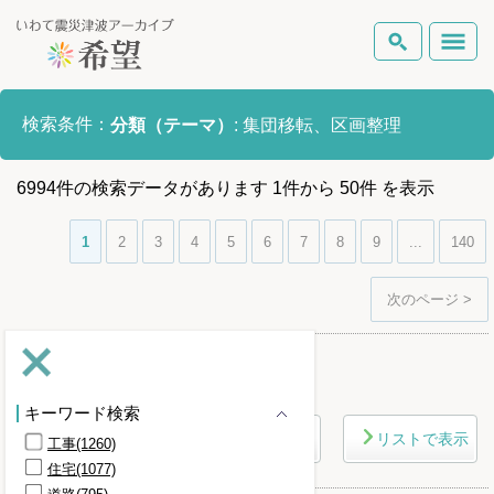
いわて震災津波アーカイブとは
検索条件：
分類（テーマ）
:
集団移転、区画整理
検索
岩手県の被害状況
6994
件
の検索データがあります
1
件
から
50
件
を表示
テーマから探す
地図から探す
詳細検索
復興の軌跡
1
2
3
4
5
6
7
8
9
...
140
ピックアップコンテンツ
次のページ >
Foreign Laguage
さらに条件を詳しく
キーワード検索
マップで表示
リストで表示
工事(1260)
住宅(1077)