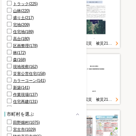
トラック(225)
山林(220)
盛り土(217)
宅地(209)
住宅地(189)
高台(180)
東日本大震災 被災21地区の復興事業の記録誌 ８／８
東日本大震災 被災21地区の復興事業の記録誌 ５／８
区画整理(178)
林(172)
森(168)
現地視察(162)
災害公営住宅(158)
カラーコーン(141)
新築(141)
作業現場(137)
東日本大震災 被災21地区の復興事業の記録誌 ６／８
東日本大震災 被災21地区の復興事業の記録誌 １／８
住宅再建(131)
造成工事(131)
市町村を選ぶ
駐車場(131)
田野畑村(1075)
団地開発(115)
宮古市(1029)
工事車両(106)