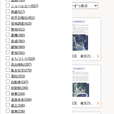
道路(795)
表示順
ショベルカー(557)
再建(527)
岩手日報社(451)
現地調査(415)
整地(411)
重機(395)
造成(381)
建物(360)
更地(341)
東日本大震災 被災21地区の復興事業の記録誌 ４／８
東日本大震災 被災21地区の復興事業の記録誌 ３／８
まちづくり(310)
高台移転(287)
集合住宅(270)
電柱(253)
自動車(247)
祈願祭(245)
神事(244)
道路改良(244)
東日本大震災 被災21地区の復興事業の記録誌 ２／８
東日本大震災 被災21地区の復興事業の記録誌 ７／８
盛土(240)
復興(236)