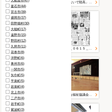
大船渡市(47)
取材(9)
２０１１＿０６１５＿２５＿高台移転へ住民組織 大船渡・綾里の田浜地区 共同体崩壊に危機感 国支援決まらず足踏み
広報「つないで陸高」＿第１号
釜石市(44)
地価(9)
宮古市(39)
扉(9)
盛岡市(37)
説明会(9)
田野畑村(30)
談話(9)
大槌町(17)
ペン(8)
遠野市(15)
審査体制(8)
野田村(12)
島越(8)
久慈市(11)
復興基本計画(8)
広報「つないで陸高」＿第２号
２０１１＿０６１５＿２２＿体動かし元気保とう 特養施設で高齢者交流 田野畑
花巻市(8)
洋野町(6)
奥州市(6)
一関市(5)
矢巾町(5)
平泉町(5)
岩泉町(4)
北上市(4)
２０１１＿０６２２＿２２＿童謡披露し親交深める 奥州・水沢南老人ク 大船渡
山田町社会福祉協議会＿災害復旧・復興活動写真＿２０１１０７１４清水エスパルスサッカー交流＿静岡県社協＿山田中学校
二戸市(4)
岩手町(3)
紫波町(3)