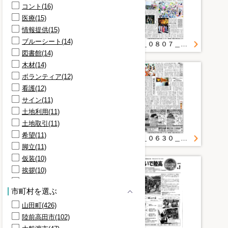
コント(16)
医療(15)
情報提供(15)
ブルーシート(14)
２０１１＿０７３１＿２６＿仮設住宅で健康セミナー 野田
２０１１＿０８０７＿３１＿市内最大の仮設団地完成 釜石 店舗併設、福祉機能も
図書館(14)
木材(14)
ボランティア(12)
看護(12)
サイン(11)
土地利用(11)
土地取引(11)
希望(11)
２０１１＿０７３０＿２８＿生活再建への課題 仮設に生きる３ 健康管理 節約、備蓄食で弱る体
２０１１＿０６３０＿３２＿給食なく栄養に懸念 避難所や「仮設」生活 体調管理不安も
脚立(11)
仮装(10)
挨拶(10)
肩組み(10)
市町村を選ぶ
創造(9)
山田町(426)
協働(9)
陸前高田市(102)
参加(9)