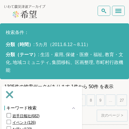
いわて震災津波アーカイブとは
検索条件：
検索
分類（時間）
:
5カ月（2011.6.12～8.11）
岩手県の被害状況
テーマから探す
地図から探す
詳細検索
分類（テーマ）
:
生活・雇用, 保健・医療・福祉, 教育・文
復興の軌跡
化, 地域コミュニティ, 集団移転、区画整理, 市町村行政機
能
ピックアップコンテンツ
1305
件
の検索データがあります
1
件
から
50
件
を表示
Foreign Laguage
1
2
3
4
5
6
7
8
9
...
27
キーワード検索
次のページ >
岩手日報社(682)
イベント(126)