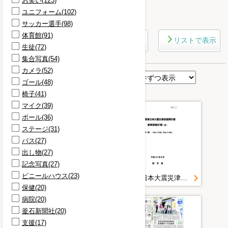
お笑い(123)
ユニフォーム(102)
さらに条件を詳しく
サッカー選手(98)
体育館(91)
マップで表示
リストで表示
生徒(72)
集合写真(54)
カメラ(52)
表示順
ゴール(48)
椅子(41)
マイク(39)
ボール(36)
ステージ(31)
バス(27)
出し物(27)
記念写真(27)
ビニールハウス(23)
２０１１＿０７０８＿４＿土地利用考え方提示 大船渡の復興計画策定委 詳細を地域と議論
岩手県東日本大震災津波復興計画 復興実施計画（案）
保健(20)
病院(20)
釜石新聞社(20)
支援(17)