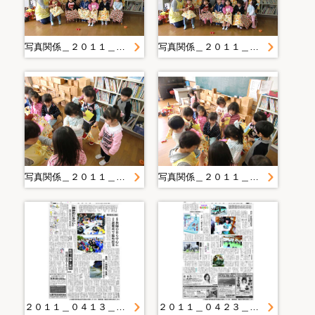
写真関係＿２０１１＿０４＿２８ ｆｒｏｍ西田
写真関係＿２０１１＿０４＿２８ ｆｒｏｍ西田
写真関係＿２０１１＿０４＿２８ ｆｒｏｍ西田
写真関係＿２０１１＿０４＿２８ ｆｒｏｍ西田
２０１１＿０４１３＿１９＿新学期まで「寺子屋」 陸前高田２地区
２０１１＿０４２３＿１２＿被災者の心に本を 山田へ移動図書館車「自分の時間つくって」滝沢・かっこう号