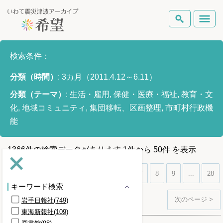
いわて震災津波アーカイブとは
検索条件：
検索
分類（時間）
:
3カ月（2011.4.12～6.11）
岩手県の被害状況
テーマから探す
地図から探す
詳細検索
分類（テーマ）
:
生活・雇用, 保健・医療・福祉, 教育・文
復興の軌跡
化, 地域コミュニティ, 集団移転、区画整理, 市町村行政機
能
ピックアップコンテンツ
1366
件
の検索データがあります
1
件
から
50
件
を表示
Foreign Laguage
1
2
3
4
5
6
7
8
9
...
28
キーワード検索
次のページ >
岩手日報社(749)
東海新報社(109)