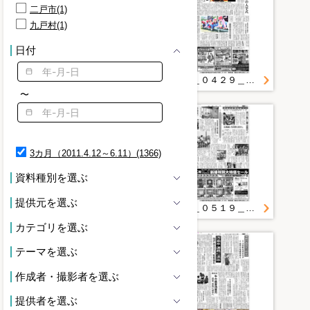
二戸市(1)
九戸村(1)
日付
２０１１＿０５１１＿４＿保育料無料化を検討 釜石市 仮設医療施設建設も
２０１１＿０４２９＿２３＿被災地守る医の道へ 岩手医大 ４０３人決意の入学式
〜
3カ月（2011.4.12～6.11）(1366)
資料種別を選ぶ
提供元を選ぶ
２０１１＿０５１５＿１＿沿岸教員ＯＢ臨時採用 被災小中校で県教委方針 授業、ケア対応
２０１１＿０５１９＿２０＿生活再建へ拠点再開 高校生の就職相談も 大船渡・ジョブカフェ
カテゴリを選ぶ
テーマを選ぶ
作成者・撮影者を選ぶ
提供者を選ぶ