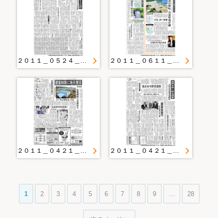
２０１１＿０５２４＿４＿高台移転、かさ上げ検討 山田町復興基本方針 ２７日から住民懇
２０１１＿０６１１＿１５＿緒に就く 新三陸像 まちの再生 いかに 東日本大震災３カ月
２０１１＿０４２１＿１９＿建設制限に地元賛否 県が説明 私権制限には抵抗も どうなる移転先、生活
２０１１＿０４２１＿３＿危険区域の建設制限 復興の青写真が見たい
1
2
3
4
5
6
7
8
9
...
28