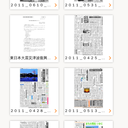
２０１１＿０６１０＿２４＿学校生活、復興 互いにエール 盛岡・月が丘小と宮古・山口小児童 交流会でメッセージ交換
２０１１＿０５３１＿２０＿登下校見守り隊 児童と顔合わせ 大船渡・猪川小
東日本大震災津波復興に関するメモ（２）
２０１１＿０４２５＿３＿高台移転の実例調査 政府復興会議大西委員 山田、宮古を訪問
２０１１＿０４２８＿１＿仮設用地確保 来月中旬めど 県補正予算が可決
２０１１＿０５１３＿２＿高台移転希望が４割 大船渡市調査 同じ場所も３割