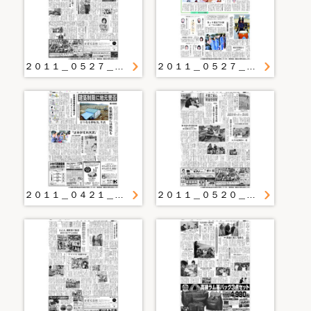
２０１１＿０５２７＿２２＿懐メロに弾む笑顔 被災者と住民が交流 藤沢
２０１１＿０５２７＿２８＿歌声で明るく 高田高音楽部 あす地元でコンサート
２０１１＿０４２１＿１９＿「よみがえれ大沢」 山田・児童が新聞 避難所住民に元気
２０１１＿０５２０＿１８＿根を張れ世代間交流 花巻市シニア大学農場開き 被災避難者２３人も参加