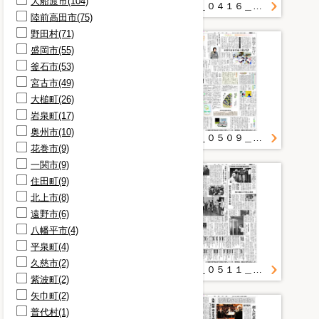
大船渡市(104)
骨格(10)
第３回岩手県東日本大震災津波復興委員会 会議結果のお知らせ＿資料７ 委員からの御提言
２０１１＿０４１６＿１６＿若者よ共に働こう 「内定取り消し」に支援の手 雫石の障害者施設 高卒５人程度募集 職場と住いも用意
陸前高田市(75)
手(9)
野田村(71)
本棚(9)
盛岡市(55)
選手(9)
釜石市(53)
鯉のぼり(9)
宮古市(49)
仮装(8)
大槌町(26)
保育園(8)
岩泉町(17)
保育士(8)
奥州市(10)
国立国会図書館(8)
２０１１＿０６０４＿４＿仮設校舎の議案撤回 釜石市 説明不足に議会反発
２０１１＿０５０９＿１２＿被災母子和らげて 県内医療福祉関係者がサロン
花巻市(9)
一関市(9)
住田町(9)
北上市(8)
遠野市(6)
八幡平市(4)
平泉町(4)
久慈市(2)
２０１１＿０５０３＿１８＿「子ども関係の悩み教えて」本県で活動アグネスさん 支援継続誓う
２０１１＿０５１１＿２０＿被災地思い「防災落語」 奥州 三遊亭京楽さん
紫波町(2)
矢巾町(2)
普代村(1)