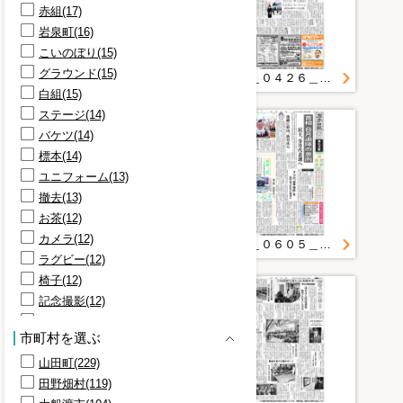
赤組(17)
岩泉町(16)
こいのぼり(15)
グラウンド(15)
第３回復興委員会の概要
２０１１＿０４２６＿１９＿大槌再生 共に歩む 町仮庁舎と仮診療所開所 要の施設 気持ち新た
白組(15)
ステージ(14)
バケツ(14)
標本(14)
ユニフォーム(13)
撤去(13)
お茶(12)
カメラ(12)
２０１１＿０６０２＿２４＿保育士 新天地で再出発 山田の伊藤さん 一家で雫石に定住
２０１１＿０６０５＿１＿７つの「岩手特区」を 復興会議知事提案 地方財政の優遇も
ラグビー(12)
椅子(12)
記念撮影(12)
テーブル(11)
市町村を選ぶ
ラグビーボール(10)
山田町(229)
帽子(10)
田野畑村(119)
絵本(10)