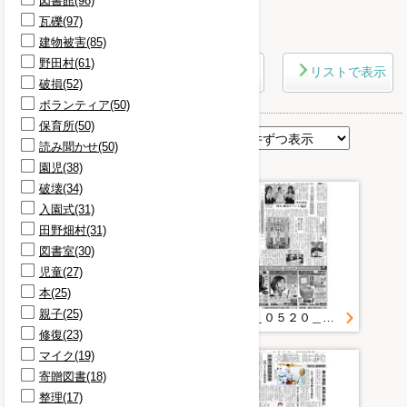
図書館(98)
瓦礫(97)
さらに条件を詳しく
建物被害(85)
野田村(61)
マップで表示
リストで表示
破損(52)
ボランティア(50)
保育所(50)
表示順
読み聞かせ(50)
園児(38)
破壊(34)
入園式(31)
田野畑村(31)
図書室(30)
児童(27)
本(25)
親子(25)
今後の保健師活動スケジュール（案）
２０１１＿０５２０＿２０＿看護師への道サポート 東京の医療法人 沿岸校で奨学金紹介
修復(23)
マイク(19)
寄贈図書(18)
整理(17)