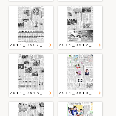
２０１１＿０５０７＿２０＿共に歩む思いを絵に イラストレーター・黒田さん 本県訪れ決意の「ライブ」
２０１１＿０５１２＿２０＿慰霊・復興 祈りの歌 盛岡の合唱クラブ ＣＤ化し無償配布へ
２０１１＿０５１８＿１９＿農業が癒やす心の傷 地域が被災の仙台・西多賀中 奥州で体験交流
２０１１＿０５１９＿１６＿積み木で親子の作品を 沿岸避難所で巡回教室 県立美術館２１日から