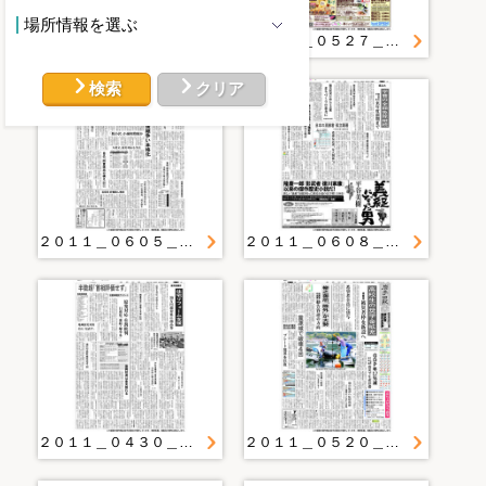
場所情報を選ぶ
２０１１＿０５１９＿２２＿１０年度卒業生 県高教組調査 内定取り消し７２人 震災影響、就職延期も
２０１１＿０５２７＿４＿三セク馬の里民営化を延期 震災で１０月まで 遠野市
検索
クリア
２０１１＿０６０５＿３＿震災下の就職活動 企業の柔軟な対応望む
２０１１＿０６０８＿２＿県立大 学費の全額免除継続 被災学生対象 来年度前期まで
２０１１＿０４３０＿４＿復興委設置など教育再建重点に 県高教組が１１年度方針
２０１１＿０５２０＿１＿高校生の奨学金拡充 県教委 被災者枠を新設へ