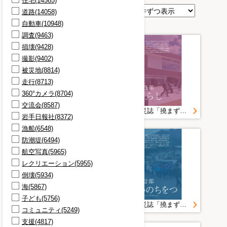
住宅(14565)
表示順
道路(14058)
自動車(10948)
調査(9463)
損壊(9428)
撮影(9402)
被災地(8814)
走行(8713)
360°カメラ(8704)
交流会(8587)
釜石市震災誌「撓まず屈せず」①（表紙～第1部）
釜石市震災誌「撓まず屈せず」③（第5部～第7部）
岩手日報社(8372)
漁船(6548)
防潮堤(6494)
航空写真(5965)
レクリエーション(5955)
倒壊(5934)
海(5867)
子ども(5756)
釜石市震災誌「撓まず屈せず」④（第8部～あとがき）
釜石市震災誌「撓まず屈せず」②（第2部～第4部）
コミュニティ(5249)
支援(4817)