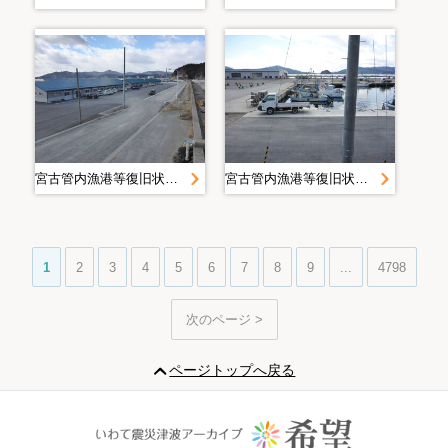
宮古管内漁港等復旧状況定点写真＿Ｈ２８．２月＿大沢漁港
宮古管内漁港等復旧状況定点写真＿Ｈ２８．２月＿大沢漁港
1
2
3
4
5
6
7
8
9
...
4798
次のページ >
ページトップへ戻る