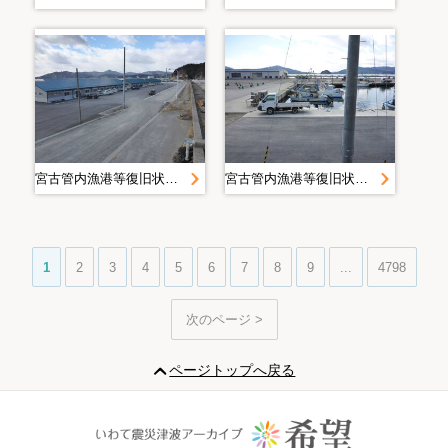
宮古管内漁港等復旧状況定点写真＿Ｈ２８．２月＿大沢漁港
宮古管内漁港等復旧状況定点写真＿Ｈ２８．２月＿大沢漁港
1
2
3
4
5
6
7
8
9
...
4798
次のページ >
ページトップへ戻る