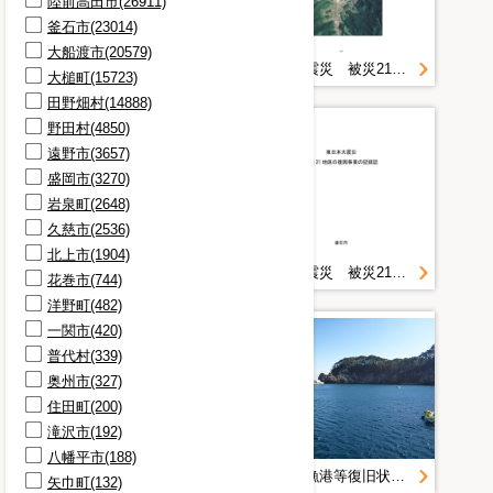
陸前高田市(26911)
被害状況(2462)
釜石市(23014)
マイク(2383)
大船渡市(20579)
ゲーム(2373)
東日本大震災 被災21地区の復興事業の記録誌 ８／８
東日本大震災 被災21地区の復興事業の記録誌 ５／８
大槌町(15723)
まちづくり(2367)
田野畑村(14888)
山林(2355)
野田村(4850)
ステージ(2254)
遠野市(3657)
作業員(2217)
盛岡市(3270)
津波(2190)
岩泉町(2648)
被災状況(2172)
久慈市(2536)
北上市(1904)
東日本大震災 被災21地区の復興事業の記録誌 ６／８
東日本大震災 被災21地区の復興事業の記録誌 １／８
花巻市(744)
洋野町(482)
一関市(420)
普代村(339)
奥州市(327)
住田町(200)
滝沢市(192)
八幡平市(188)
宮古管内漁港等復旧状況定点写真＿Ｈ２８．２月＿重茂漁港
宮古管内漁港等復旧状況定点写真＿Ｈ２８．２月＿重茂漁港
矢巾町(132)