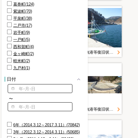
葛巻町(124)
紫波町(70)
平泉町(38)
二戸市(17)
岩手町(9)
一戸町(5)
西和賀町(4)
宮古管内漁港等復旧状況定点写真＿Ｈ２８．２月＿重茂漁港
宮古管内漁港等復旧状況定点写真＿Ｈ２８．２月＿重茂漁港
金ヶ崎町(2)
軽米町(2)
九戸村(1)
日付
〜
宮古管内漁港等復旧状況定点写真＿Ｈ２８．２月＿重茂漁港
宮古管内漁港等復旧状況定点写真＿Ｈ２８．２月＿重茂漁港
6年（2014.3.12～2017.3.11）(70842)
3年（2012.3.12～2014.3.11）(50685)