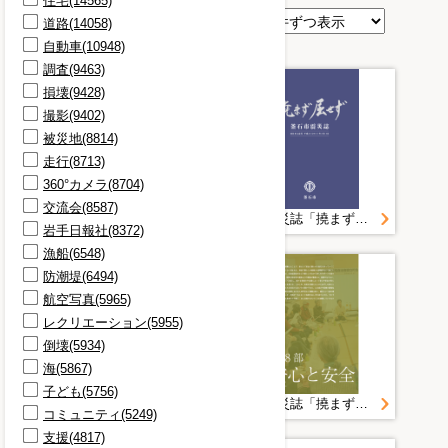
住宅(14565)
表示順
道路(14058)
自動車(10948)
調査(9463)
損壊(9428)
撮影(9402)
被災地(8814)
走行(8713)
360°カメラ(8704)
交流会(8587)
釜石市震災誌「撓まず屈せず」②（第2部～第4部）
釜石市震災誌「撓まず屈せず」①（表紙～第1部）
岩手日報社(8372)
漁船(6548)
防潮堤(6494)
航空写真(5965)
レクリエーション(5955)
倒壊(5934)
海(5867)
子ども(5756)
釜石市震災誌「撓まず屈せず」③（第5部～第7部）
釜石市震災誌「撓まず屈せず」④（第8部～あとがき）
コミュニティ(5249)
支援(4817)