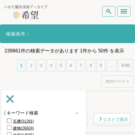
いわて震災津波アーカイブとは
検索条件：
検索
岩手県の被害状況
239861
件
の検索データがあります
1
件
から
50
件
を表示
テーマから探す
地図から探す
詳細検索
復興の軌跡
1
2
3
4
5
6
7
8
9
...
4798
ピックアップコンテンツ
次のページ >
Foreign Laguage
さらに条件を詳しく
キーワード検索
マップで表示
リストで表示
瓦礫(31291)
建物(26924)