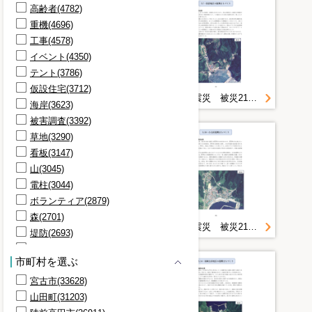
高齢者(4782)
重機(4696)
工事(4578)
イベント(4350)
テント(3786)
仮設住宅(3712)
東日本大震災 被災21地区の復興事業の記録誌 ４／８
東日本大震災 被災21地区の復興事業の記録誌 ３／８
海岸(3623)
被害調査(3392)
草地(3290)
看板(3147)
山(3045)
電柱(3044)
ボランティア(2879)
森(2701)
東日本大震災 被災21地区の復興事業の記録誌 ２／８
東日本大震災 被災21地区の復興事業の記録誌 ７／８
堤防(2693)
トラック(2680)
市町村を選ぶ
漁港(2540)
宮古市(33628)
参加者(2478)
山田町(31203)
岸壁(2470)