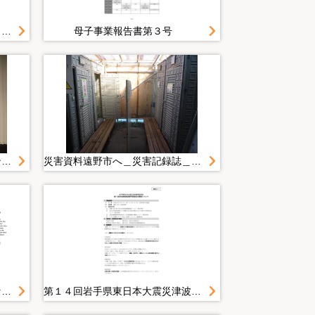
２０１１＿０３２１＿１１＿トイレ我慢しないで 避難所女性 健康面での留意点 県立大・福島准教授 おなか、腰回り冷やさずに
母子事業報告書第３号
団体活動（もりおか復興支援センター 支援者からの贈り物）
災害資料遠野市へ＿災害記録誌＿まごころ＿ワカバ電装時代＿シャワー室
被災地支援活動＿もりおか女性センターポスター（英訳）
第１４回岩手県東日本大震災津波復興委員会＿第１回女性参画推進専門委員会の概要について