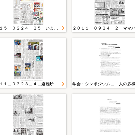
２０１５＿０２２４＿２５＿いまを生きる （６９）女性用防災セットを発売する細川恵子さん（紫波町）
２０１１＿０３２３＿４＿避難所内 テントで「個室」 内部の快適性が好評 国際ＲＣから支援物資届く 大船渡市