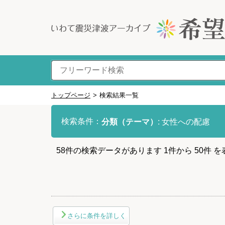
トップページ
>
検索結果一覧
検索条件：
分類（テーマ）
:
女性への配慮
58
件
の検索データがあります
1
件
から
50
件
を
さらに条件を詳しく