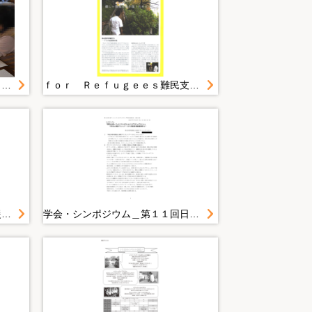
復旧・復興期写真＿広報写真２０１４年度＿１月＿２０１５．１．２４ 男女の視点を取り入れた実践する地域防災力ＵＰ講座
ｆｏｒ Ｒｅｆｕｇｅｅｓ難民支援協会ニュースレター Ｖｏｌ８
学会・シンポジウム＿被災地支援から見えてきたこと＿特定非営利活動法人＿参画プランニングいわて
学会・シンポジウム＿第１１回日本フェミニストカウンセリング学会全国大会＿富山大会