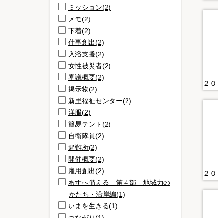
ミッション(2)
メモ(2)
下着(2)
仕事創出(2)
入浴支援(2)
女性被災者(2)
審議概要(2)
掲示物(2)
新里福祉センター(2)
洋服(2)
簡易テント(2)
自衛隊員(2)
避難所(2)
開催概要(2)
雇用創出(2)
あすへ備える 第４部 地域力の
かたち・沿岸編(1)
いまを生きる(1)
つながり(1)