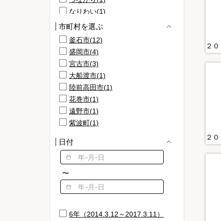
なりわい(1)
まちづくり(1)
市町村を選ぶ
イベント(1)
釜石市(12)
イベント情報(1)
盛岡市(4)
カサ(1)
宮古市(3)
カセットコンロ(1)
大船渡市(1)
ケア(1)
陸前高田市(1)
コミュニティ支援(1)
花巻市(1)
シャワー(1)
遠野市(1)
ジェンダー統計(1)
紫波町(1)
タオル(1)
日付
ダンボール(1)
テント(1)
パーティション(1)
〜
ペン(1)
ホットライン(1)
6年（2014.3.12～2017.3.11）