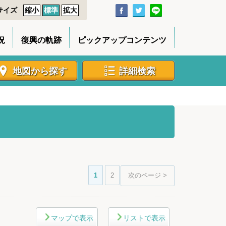
サイズ
縮小
標準
拡大
況
復興の軌跡
ピックアップコンテンツ
地図から探す
詳細検索
1
2
次のページ >
マップで表示
リストで表示