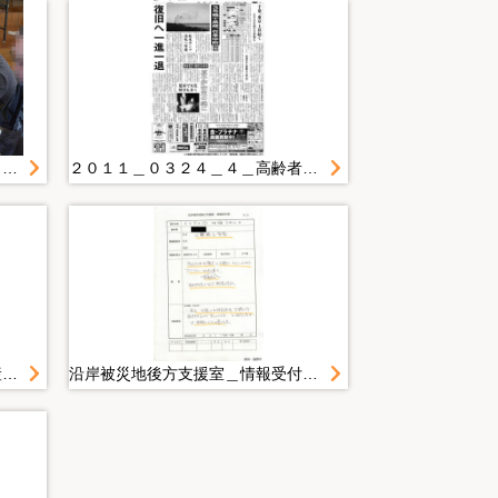
復旧・復興期写真＿広報写真２０１４年度＿１月＿２０１５．１．２４ 男女の視点を取り入れた実践する地域防災力ＵＰ講座
２０１１＿０３２４＿４＿高齢者など対象 福祉避難所設置 盛岡市、２ヶ所に
２０１１＿０５０１＿２２＿妊産婦に安らぎを 花巻の主婦ボランティア 孤独癒やす温か支援
沿岸被災地後方支援室＿情報受付票＿２０１１０５１７