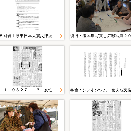
第１５回岩手県東日本大震災津波復興委員会＿第２回女性参画推進専門委員会の概要について
２０１１＿０３２７＿１３＿女性、子ども守って 助産師会県支部、チラシ作製 避難所に呼び掛け