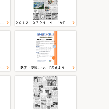
２０１１＿０９２４＿２＿ママハウス平田仮設に 運営団体ケア・スタッフ募る
２０１２＿０７０４＿４＿「女性を元気に」３つの体験 キッチンカー・イベント 「おいしい」「きれい」「楽しい」を満喫
学会・シンポジウム＿「人の多様性を尊重したＮＰＯ法人参画プランニング・いわての被災者支援活動」
防災・復興について考えよう