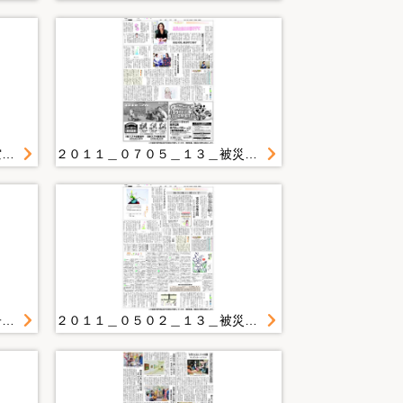
２０１１＿０５０４＿１８＿青空市 支援物資を提供 大船渡
２０１１＿０７０５＿１３＿被災女性１人悩まずに 来県のフリーライター橘ジュンさん 防犯対策、相談呼び掛け
２０１１＿０３２２＿１２＿母子受け入れ図りＨＰ 子育てネット 県立大生が作成
２０１１＿０５０２＿１３＿被災地に愛の手 女性の悩み相談して 電話や現地訪問 もりおか女性センター１０日から半年間