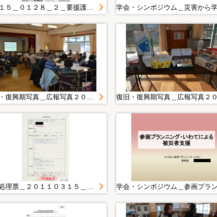
２０１５＿０１２８＿２＿要援護者に配慮した災害対策へ 女性の視点しっかりくみ上げる 地域防災は男女共同参画で
復旧・復興期写真＿広報写真２０１４年度＿１月＿２０１５．１．２４ 男女の視点を取り入れた実践する地域防災力ＵＰ講座
情報処理票＿２０１１０３１５＿災害情報受付票