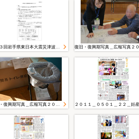
第１３回岩手県東日本大震災津波復興委員会＿来年度からの復興委員会の進め方について
復旧・復興期写真＿広報写真２０１４年度＿１月＿２０１５．１．２４ 男女の視点を取り入れた実践する地域防災力ＵＰ講座