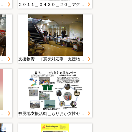
学会・シンポジウム＿災害から学んだこと
２０１１＿０４３０＿２０＿アグネスさん歌と触れ合い 陸前高田・第一中
復旧・復興期写真＿広報写真２０１４年度＿１月＿２０１５．１．２４ 男女の視点を取り入れた実践する地域防災力ＵＰ講座
支援物資＿［震災対応期 支援物資］
学会・シンポジウム＿参画プランニングいわてによる被災者支援
被災地支援活動＿もりおか女性センターポスター