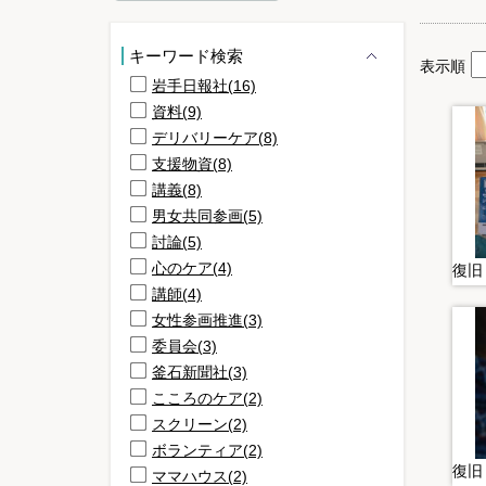
キーワード検索
表示順
岩手日報社(16)
資料(9)
デリバリーケア(8)
支援物資(8)
講義(8)
男女共同参画(5)
討論(5)
心のケア(4)
講師(4)
女性参画推進(3)
委員会(3)
釜石新聞社(3)
こころのケア(2)
スクリーン(2)
ボランティア(2)
ママハウス(2)