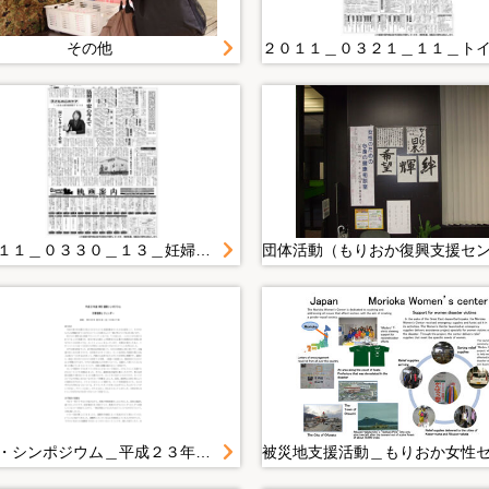
その他
２０１１＿０３３０＿１３＿妊婦専用２４時間対応の電話回線 県立大船渡病院
学会・シンポジウム＿平成２３年度＿ＮＷＥＣ国際シンポジウム＿災害復興とジェンダー