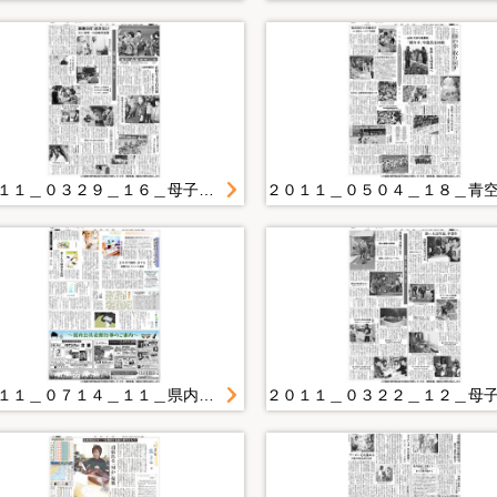
２０１１＿０３２９＿１６＿母子支える乳児用品 盛岡のＮＰＯ被災者へ寄贈
２０１１＿０７１４＿１１＿県内被災女性 心のケアホットライン 宮古に相談室開設 家族関係の悩み多く