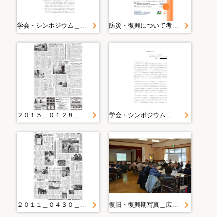
学会・シンポジウム＿「人の多様性を尊重したＮＰＯ法人参画プランニング・いわての被災者支援活動」
防災・復興について考えよう
２０１５＿０１２８＿２＿要援護者に配慮した災害対策へ 女性の視点しっかりくみ上げる 地域防災は男女共同参画で
学会・シンポジウム＿災害から学んだこと
２０１１＿０４３０＿２０＿アグネスさん歌と触れ合い 陸前高田・第一中
復旧・復興期写真＿広報写真２０１４年度＿１月＿２０１５．１．２４ 男女の視点を取り入れた実践する地域防災力ＵＰ講座