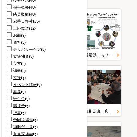
復興状況(40)
被害概要(40)
防災取組(40)
岩手日報社(25)
三陸鉄道(12)
お面(9)
資料(9)
デリバリーケア(8)
ｆｏｒ Ｒｅｆｕｇｅｅｓ難民支援協会ニュースレター Ｖｏｌ８
被災地支援活動＿もりおか女性センターポスター（英訳）
支援物資(8)
英文(8)
講義(8)
支援(7)
イベント情報(6)
募集(6)
寄付金(6)
義援金(6)
復旧・復興期写真＿広報写真２０１４年度＿１月＿２０１５．１．２４ 男女の視点を取り入れた実践する地域防災力ＵＰ講座
復旧・復興期写真＿広報写真２０１４年度＿１月＿２０１５．１．２４ 男女の視点を取り入れた実践する地域防災力ＵＰ講座
行事(6)
合同追悼式(5)
復興だより(5)
意見交換会(5)