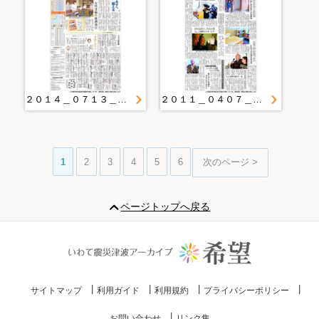
２０１４＿０７１３＿２７＿あすへ備える（２０） 第４部 地域力のかたち・沿岸編 （２） 女性目線の教訓発信
２０１１＿０４０７＿２０＿教員ら手作り更衣室 宮古小体育館 女性着替えの場確保
1
2
3
4
5
6
次のページ >
ページトップへ戻る
サイトマップ
利用ガイド
利用規約
プライバシーポリシー
お問い合わせ
リンク集