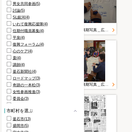
男女共同参画(5)
討論(5)
SL銀河(4)
いわて復興応援隊(4)
復旧・復興期写真＿広報写真２０１４年度＿１月＿２０１５．１．２４ 男女の視点を取り入れた実践する地域防災力ＵＰ講座
復旧・復興期写真＿広報写真２０１４年度＿１月＿２０１５．１．２４ 男女の視点を取り入れた実践する地域防災力ＵＰ講座
任期付職員募集(4)
平泉(4)
復興フォーラム(4)
心のケア(4)
蓑(4)
講師(4)
釜石新聞社(4)
ロードマップ(3)
復旧・復興期写真＿広報写真２０１４年度＿１月＿２０１５．１．２４ 男女の視点を取り入れた実践する地域防災力ＵＰ講座
復旧・復興期写真＿広報写真２０１４年度＿１月＿２０１５．１．２４ 男女の視点を取り入れた実践する地域防災力ＵＰ講座
奇跡の一本松(3)
女性参画推進(3)
委員会(3)
安全祈願祭(3)
市町村を選ぶ
復興(3)
釜石市(13)
復興の現場見学会(3)
盛岡市(5)
復興道路(3)