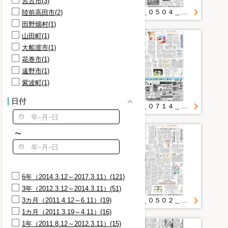
宮古市(3)
注意事項(3)
２０１１＿０３２９＿１６＿母子支える乳児用品 盛岡のＮＰＯ被災者へ寄贈
２０１１＿０５０４＿１８＿青空市 支援物資を提供 大船渡
陸前高田市(2)
状況(3)
田野畑村(1)
県知事(3)
山田町(1)
着工式(3)
大船渡市(1)
英語版(3)
花巻市(1)
視察(3)
遠野市(1)
課題(3)
紫波町(1)
調査結果(3)
いわて復興だより(2)
日付
２０１１＿０７０５＿１３＿被災女性１人悩まずに 来県のフリーライター橘ジュンさん 防犯対策、相談呼び掛け
２０１１＿０７１４＿１１＿県内被災女性 心のケアホットライン 宮古に相談室開設 家族関係の悩み多く
〜
6年（2014.3.12～2017.3.11）(121)
3年（2012.3.12～2014.3.11）(51)
3カ月（2011.4.12～6.11）(19)
２０１１＿０３２２＿１２＿母子受け入れ図りＨＰ 子育てネット 県立大生が作成
２０１１＿０５０２＿１３＿被災地に愛の手 女性の悩み相談して 電話や現地訪問 もりおか女性センター１０日から半年間
1カ月（2011.3.19～4.11）(16)
1年（2011.8.12～2012.3.11）(15)