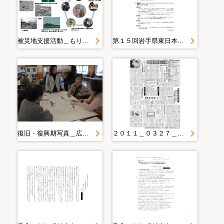
被災地支援活動＿もりおか女性センターポスター
第１５回岩手県東日本大震災津波復興委員会＿第２回女性参画推進専門委員会の概要について
復旧・復興期写真＿広報写真２０１４年度＿１月＿２０１５．１．２４ 男女の視点を取り入れた実践する地域防災力ＵＰ講座
２０１１＿０３２７＿１３＿女性、子ども守って 助産師会県支部、チラシ作製 避難所に呼び掛け