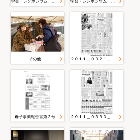
学会・シンポジウム＿被災地支援から見えてきたこと＿特定非営利活動法人＿参画プランニングいわて
学会・シンポジウム＿第１１回日本フェミニストカウンセリング学会全国大会＿富山大会
その他
２０１１＿０３２１＿１１＿トイレ我慢しないで 避難所女性 健康面での留意点 県立大・福島准教授 おなか、腰回り冷やさずに
母子事業報告書第３号
２０１１＿０３３０＿１３＿妊婦専用２４時間対応の電話回線 県立大船渡病院