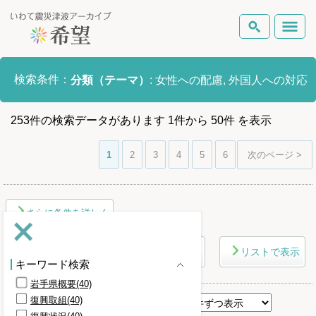
いわて震災津波アーカイブとは
検索条件：
分類（テーマ）
:
女性への配慮, 外国人への対応
検索
岩手県の被害状況
253
件
の検索データがあります
1
件
から
50
件
を表示
テーマから探す
地図から探す
詳細検索
復興の軌跡
1
2
3
4
5
6
次のページ >
ピックアップコンテンツ
さらに条件を詳しく
Foreign Laguage
マップで表示
リストで表示
キーワード検索
岩手県概要(40)
復興取組(40)
表示順