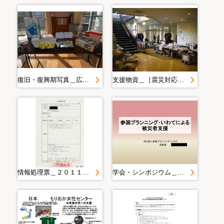
復旧・復興期写真＿広報写真２０１４年度＿１月＿２０１５．１．２４ 男女の視点を取り入れた実践する地域防災力ＵＰ講座
支援物資＿［震災対応期 支援物資］
情報処理票＿２０１１０３１５＿災害情報受付票
学会・シンポジウム＿参画プランニングいわてによる被災者支援