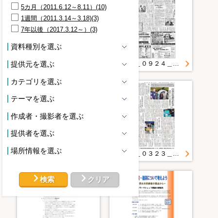
5カ月（2011.6.12～8.11）(10)
1週間（2011.3.14～3.18)(3)
7年以後（2017.3.12～）(3)
資料種別を選ぶ
２０１５＿０２２４＿２５＿いまを生きる （６９）女性用防災セットを発売する細川恵子さん（紫波町）
２０１１＿０９２４＿２＿ママハウス平田仮設に 運営団体ケア・スタッフ募る
提供元を選ぶ
カテゴリを選ぶ
テーマを選ぶ
作成者・撮影者を選ぶ
提供者を選ぶ
場所情報を選ぶ
２０１２＿０７０４＿４＿「女性を元気に」３つの体験 キッチンカー・イベント 「おいしい」「きれい」「楽しい」を満喫
２０１１＿０３２３＿４＿避難所内 テントで「個室」 内部の快適性が好評 国際ＲＣから支援物資届く 大船渡市
検索
クリア