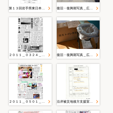
第１３回岩手県東日本大震災津波復興委員会＿来年度からの復興委員会の進め方について
復旧・復興期写真＿広報写真２０１４年度＿１月＿２０１５．１．２４ 男女の視点を取り入れた実践する地域防災力ＵＰ講座
２０１１＿０３２４＿４＿高齢者など対象 福祉避難所設置 盛岡市、２ヶ所に
復旧・復興期写真＿広報写真２０１４年度＿１月＿２０１５．１．２４ 男女の視点を取り入れた実践する地域防災力ＵＰ講座
２０１１＿０５０１＿２２＿妊産婦に安らぎを 花巻の主婦ボランティア 孤独癒やす温か支援
沿岸被災地後方支援室＿情報受付票＿２０１１０５１７