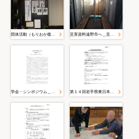
団体活動（もりおか復興支援センター 支援者からの贈り物）
災害資料遠野市へ＿災害記録誌＿まごころ＿ワカバ電装時代＿シャワー室
学会・シンポジウム＿平成２３年度＿ＮＷＥＣ国際シンポジウム＿災害復興とジェンダー
第１４回岩手県東日本大震災津波復興委員会＿第１回女性参画推進専門委員会の概要について