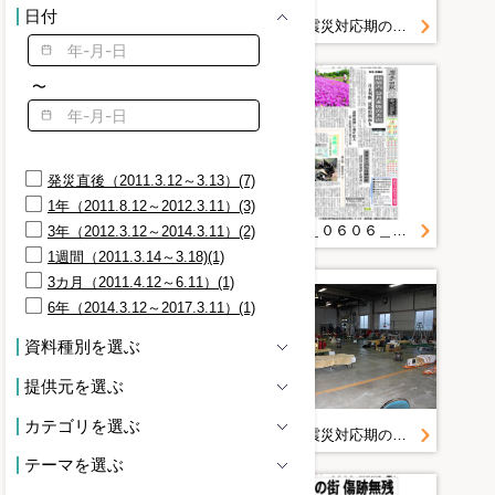
薬剤師のかかわり(1)
日付
記録誌提供写真その２＿３．１３の状況＿防災航空隊
東日本大震災対応期の消防防災航空機活動写真 いわて花巻空港（ＳＣＵ）＿０３１３
被害状況(1)
記録(1)
赤十字(1)
〜
震災(1)
ＤＭＡＴ(1)
発災直後（2011.3.12～3.13）(7)
1年（2011.8.12～2012.3.11）(3)
東日本大震災対応期の消防防災航空機活動写真 いわて花巻空港（ＳＣＵ）＿０３１３
２０１１＿０６０６＿１＿再興への道 いわて東日本大震災検証と提言 第２部 初期対応（２） 医療(上)ＤＭＡＴ
3年（2012.3.12～2014.3.11）(2)
1週間（2011.3.14～3.18)(1)
3カ月（2011.4.12～6.11）(1)
6年（2014.3.12～2017.3.11）(1)
資料種別を選ぶ
提供元を選ぶ
カテゴリを選ぶ
（５） あの時私は～それぞれの３．１１～
東日本大震災対応期の消防防災航空機活動写真 いわて花巻空港（ＳＣＵ）＿０３１３
テーマを選ぶ