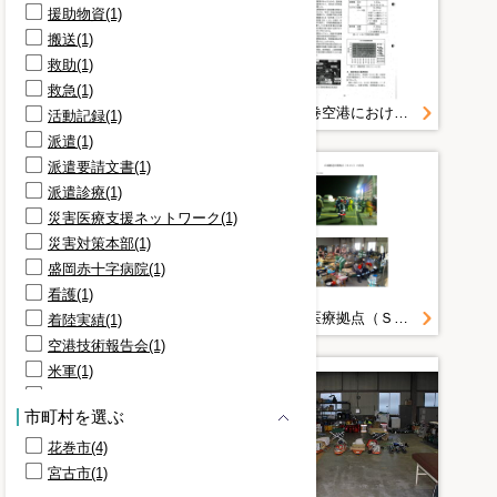
援助物資(1)
搬送(1)
救助(1)
救急(1)
記録誌提供写真その２＿３．１３の状況＿防災航空隊
いわて花巻空港における「東日本大震災」への対応について
活動記録(1)
派遣(1)
派遣要請文書(1)
派遣診療(1)
災害医療支援ネットワーク(1)
災害対策本部(1)
盛岡赤十字病院(1)
看護(1)
記録誌用写真＿花巻ＳＣＵ状況写真（抜粋）
広域搬送医療拠点（ＳＣＵ）の状況
着陸実績(1)
空港技術報告会(1)
米軍(1)
臨時便(1)
市町村を選ぶ
自衛隊(1)
花巻市(4)
航空機(1)
宮古市(1)
花巻空港(1)