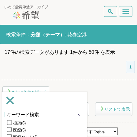
いわて震災津波アーカイブとは
検索条件：
分類（テーマ）
:
花巻空港
検索
岩手県の被害状況
17
件
の検索データがあります
1
件
から
50
件
を表示
テーマから探す
地図から探す
詳細検索
復興の軌跡
1
ピックアップコンテンツ
さらに条件を詳しく
Foreign Laguage
マップで表示
リストで表示
キーワード検索
担架(6)
医療(5)
表示順