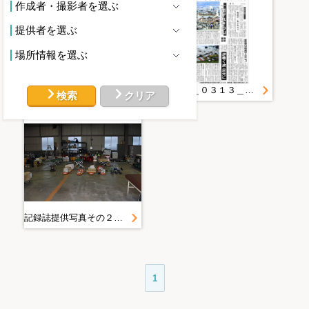
作成者・撮影者を選ぶ
提供者を選ぶ
場所情報を選ぶ
地震画像【宮古など】＿ＤＭＡＴ
２０１１＿０３１３＿２＿県外ＤＭＡＴ、本県入り
検索
クリア
記録誌提供写真その２＿３．１３の状況＿防災航空隊
1