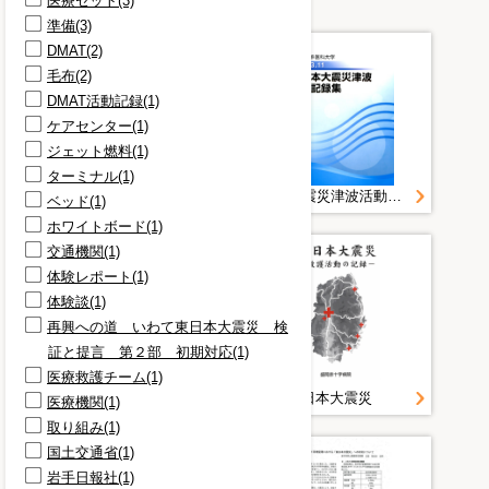
医療セット(3)
準備(3)
DMAT(2)
毛布(2)
DMAT活動記録(1)
ケアセンター(1)
ジェット燃料(1)
ターミナル(1)
「東日本大震災津波の医療救護活動」に係る調整等業務について
東日本大震災津波活動記録集
ベッド(1)
ホワイトボード(1)
交通機関(1)
体験レポート(1)
体験談(1)
再興への道 いわて東日本大震災 検
証と提言 第２部 初期対応(1)
医療救護チーム(1)
東日本大震災における花巻空港の対応
東日本大震災
医療機関(1)
取り組み(1)
国土交通省(1)
岩手日報社(1)