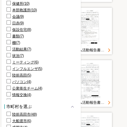
保健所(10)
本部救護所(10)
会議(9)
日赤(9)
仮設住宅(8)
書類(7)
棚(7)
活動結果(7)
保健チーム活動報告書 山田町（大沢・織笠）豊間根避難所 豊間根地区＜平成２３年５月２５日山田町豊間根・織笠＞
保健チーム活動報告書 山田町（大沢・織笠）豊間根避難所 豊間根地区＜平成２３年５月２２日山田町豊間根・織笠地区＞
状況(7)
ミーティング(6)
インフルエンザ(5)
陸前高田(5)
パソコン(4)
公衆衛生チーム(4)
情報交換(4)
支援体制(4)
保健チーム活動報告書 山田町（大沢・織笠）豊間根避難所 豊間根地区＜平成２３年５月２１日山田町豊間根地区＞
保健チーム活動報告書 山田町（大沢・織笠）豊間根避難所 豊間根地区＜平成２３年５月２０日山田町豊間根地区＞
市町村を選ぶ
東海新報社(4)
陸前高田市(48)
避難所(4)
大船渡市(6)
ＪＭＡＴ(4)