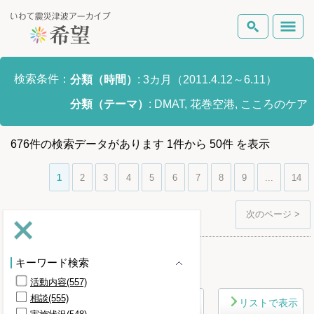
いわて震災津波アーカイブとは
検索条件：
分類（時間）
:
3カ月（2011.4.12～6.11）
検索
分類（テーマ）
:
DMAT, 花巻空港, こころのケア
岩手県の被害状況
テーマから探す
地図から探す
詳細検索
676
件
の検索データがあります
1
件
から
50
件
を表示
復興の軌跡
1
2
3
4
5
6
7
8
9
...
14
ピックアップコンテンツ
次のページ >
Foreign Laguage
キーワード検索
さらに条件を詳しく
活動内容(557)
相談(555)
マップで表示
リストで表示