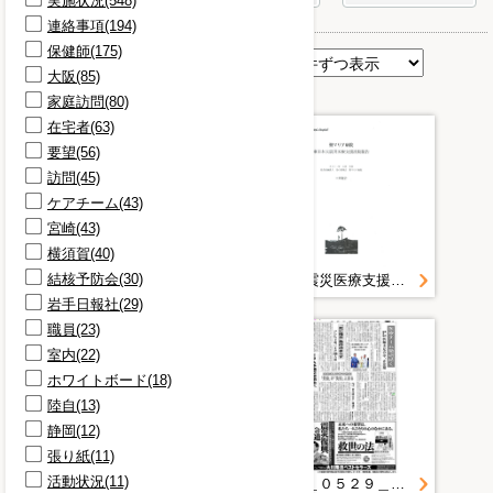
実施状況(548)
連絡事項(194)
保健師(175)
表示順
大阪(85)
家庭訪問(80)
在宅者(63)
要望(56)
訪問(45)
ケアチーム(43)
宮崎(43)
横須賀(40)
結核予防会(30)
２０１１＿０６０６＿１＿再興への道 いわて東日本大震災検証と提言 第２部 初期対応（２） 医療(上)ＤＭＡＴ
東日本大震災医療支援活動報告 中間報告 聖マリア病院
岩手日報社(29)
職員(23)
室内(22)
ホワイトボード(18)
陸自(13)
静岡(12)
張り紙(11)
活動状況(11)
平成２３年東北地方太平洋沖地震及び津波の発生に伴う医療局の対応状況
２０１１＿０５２９＿２＿医療チーム撤退続く 県内被災地 医師不足の中、正念場