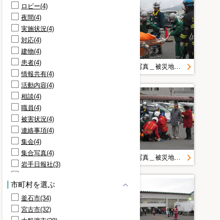
ロビー(4)
夜間(4)
実施状況(4)
対応(4)
建物(4)
患者(4)
記録誌用写真＿被災地の状況（１１日～１６日）３．１５＿防災航空隊
記録誌用写真＿被災地の状況（１１日～１６日）３．１５＿防災航空隊
情報共有(4)
活動内容(4)
相談(4)
職員(4)
被害状況(4)
連絡事項(4)
集会(4)
集合写真(4)
記録誌用写真＿被災地の状況（１１日～１６日）３．１５＿防災航空隊
記録誌用写真＿被災地の状況（１１日～１６日）３．１５＿防災航空隊
岩手日報社(3)
広島(3)
市町村を選ぶ
消防(3)
釜石市(34)
石川(3)
宮古市(32)
資料(3)