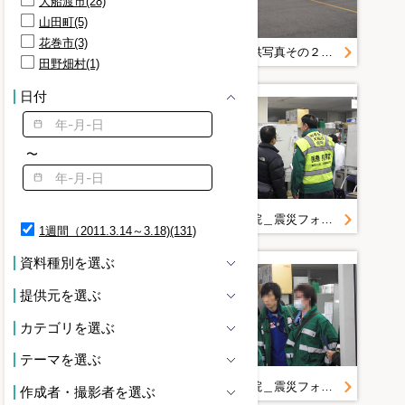
大船渡市(28)
道路(3)
山田町(5)
トラック(2)
花巻市(3)
メガホン(2)
記録誌用写真＿被災地の状況（１１日～１６日）３．１２＿防災航空隊
記録誌提供写真その２＿３．１２の状況＿防災航空隊
田野畑村(1)
ロータリー(2)
外国人(2)
日付
大阪(2)
救助(2)
救急(2)
〜
救急隊員(2)
大船渡病院＿震災フォト（提出用）＿平成２３年３月１１日 東北関東大震災＿３．１５ 大船渡病院事務室
大船渡病院＿震災フォト（提出用）＿平成２３年３月１１日 東北関東大震災＿３．１５ 大船渡病院事務室
1週間（2011.3.14～3.18)(131)
資料種別を選ぶ
提供元を選ぶ
カテゴリを選ぶ
テーマを選ぶ
大船渡病院＿震災フォト（提出用）＿平成２３年３月１１日 東北関東大震災＿３．１５ 大船渡病院事務室
大船渡病院＿震災フォト（提出用）＿平成２３年３月１１日 東北関東大震災＿３．１５ 大船渡病院事務室
作成者・撮影者を選ぶ