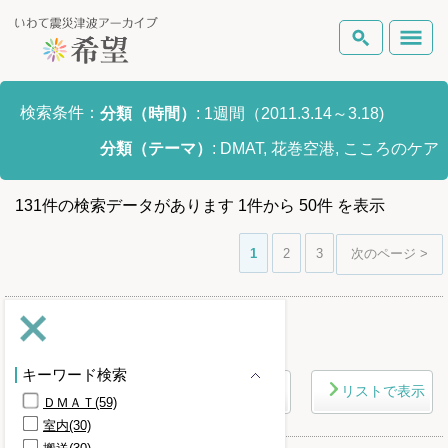
いわて震災津波アーカイブとは
検索条件：
分類（時間）
:
1週間（2011.3.14～3.18)
検索
分類（テーマ）
:
DMAT, 花巻空港, こころのケア
岩手県の被害状況
テーマから探す
地図から探す
詳細検索
131
件
の検索データがあります
1
件
から
50
件
を表示
復興の軌跡
1
2
3
次のページ >
ピックアップコンテンツ
Foreign Laguage
さらに条件を詳しく
キーワード検索
マップで表示
リストで表示
ＤＭＡＴ(59)
室内(30)