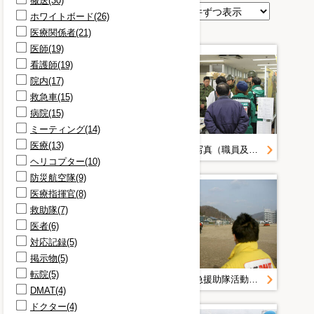
搬送(30)
表示順
ホワイトボード(26)
医療関係者(21)
医師(19)
看護師(19)
院内(17)
救急車(15)
病院(15)
ミーティング(14)
医療(13)
地震画像【宮古など】＿ＤＭＡＴ
院内状況写真（職員及びＤＭＡＴ隊）＿東日本大震災
ヘリコプター(10)
防災航空隊(9)
医療指揮官(8)
救助隊(7)
医者(6)
対応記録(5)
掲示物(5)
転院(5)
大阪府緊急援助隊活動＿岸和田市消防本部
大阪府緊急援助隊活動＿阪南岬消防組合消防本部＿活動中の写真等
DMAT(4)
ドクター(4)