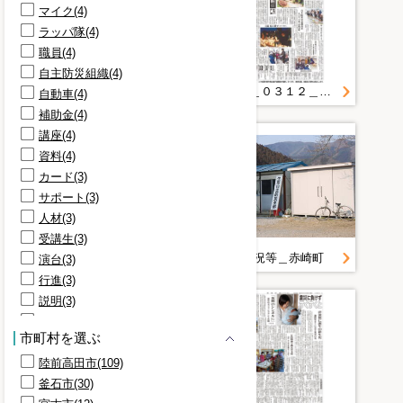
マイク(4)
ラッパ隊(4)
職員(4)
自主防災組織(4)
災害時の自主防災活動マニュアル
２０１５＿０３１２＿２６＿自主防災の意識高め 宮古市、全域で避難訓練
自動車(4)
補助金(4)
講座(4)
資料(4)
カード(3)
サポート(3)
人材(3)
受講生(3)
○○○自主防災会規約
被害状況等＿赤崎町
演台(3)
行進(3)
説明(3)
講師(3)
市町村を選ぶ
陸前高田(3)
陸前高田市(109)
商店街(2)
釜石市(30)
宣誓(2)