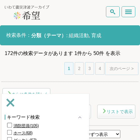
いわて震災津波アーカイブとは
検索条件：
分類（テーマ）
:
組織活動, 育成
検索
岩手県の被害状況
172
件
の検索データがあります
1
件
から
50
件
を表示
テーマから探す
地図から探す
詳細検索
復興の軌跡
1
2
3
4
次のページ >
ピックアップコンテンツ
さらに条件を詳しく
Foreign Laguage
マップで表示
リストで表示
キーワード検索
消防団員(105)
ホース(68)
表示順