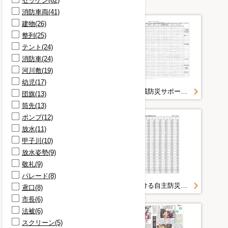
ゼッケン(62)
消防車両(41)
建物(26)
整列(25)
テント(24)
消防車(24)
河川敷(19)
幼児(17)
岩手県地域防災サポーター運営要領
岩手県地域防災サポータ一覧（対応可能分野等）
団旗(13)
筒先(13)
ポンプ(12)
放水(11)
甲子川(10)
放水姿勢(9)
敬礼(9)
パレード(8)
「岩手県地域防災サポーター」登録制度について
本県における自主防災組織組織率の推移
鳶口(8)
市長(6)
法被(6)
スクリーン(5)