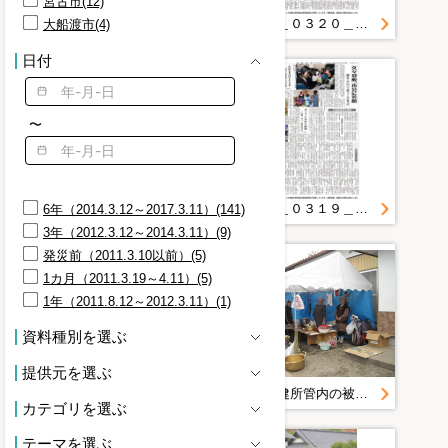
宮古市(12)
審査員(2)
津軽石＿赤前＿［復旧・復興期 津軽石＿赤前］
２０１１＿０３２０＿４＿互助精神で被災者支援 末崎町三十刈地区 自主防災組織がフル回転
大船渡市(4)
岩手日報社(2)
指揮者(2)
日付
接続(2)
放水準備(2)
東海新報社(2)
〜
消防士(2)
演奏(2)
発言(2)
復旧・復興期＿２０１４＿１４０５２８ 婦人防火クラブ連合会会旗整備
２０１１＿０３１９＿４＿火事場泥棒が頻発 治安悪化に不安広がる
6年（2014.3.12～2017.3.11）(141)
3年（2012.3.12～2014.3.11）(9)
発災前（2011.3.10以前）(5)
1カ月（2011.3.19～4.11）(5)
1年（2011.8.12～2012.3.11）(1)
資料種別を選ぶ
提供元を選ぶ
２０１１＿０３２０＿１８＿自主防 避難所支える 大船渡 役割分担し運営担う
大船渡保健所管内の被災状況の写真＿陸前高田市写真
カテゴリを選ぶ
テーマを選ぶ