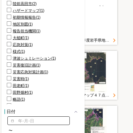
陸前高田市(2)
ハザードマップ(1)
初期情報報告(1)
地区別図(1)
報告担当機関(1)
大槌町(1)
平成２２年度岩手県地域防災計画（本編）
平成２２年度岩手県地域防災計画（様式編）
応急対策(1)
様式(1)
津波シュミレーション(1)
災害復旧計画(1)
災害応急対策計画(1)
災害時(1)
田老町(1)
田野畑村(1)
岩泉町地域防災計画
ハザードマップ４７点＿山田町＿岩手県津波浸水予測図＿地区別図（山田町山田湾 ）１＿２
略語(1)
種市町(1)
日付
継続対応(1)
被害想定(1)
被害額等報告(1)
〜