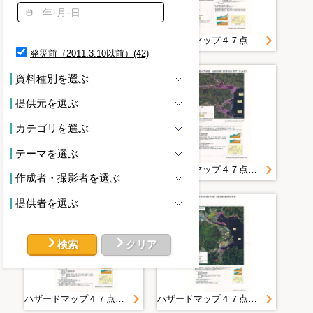
読替(1)
調査概要(1)
連絡先(1)
ハザードマップ４７点＿岩泉町＿岩手県津波浸水予測図＿地区別図（岩泉町小本 ）
ハザードマップ４７点＿普代村＿岩手県津波浸水予測図＿地区別図（普代村普代）
釜石市(1)
発災前（2011.3.10以前）(42)
釜石湾(1)
資料種別を選ぶ
非常用備品(1)
提供元を選ぶ
カテゴリを選ぶ
テーマを選ぶ
ハザードマップ４７点＿洋野町＿岩手県津波浸水予測図＿地区別図（種市町種市・川尻）
ハザードマップ４７点＿田野畑村＿岩手県津波浸水予測図＿地区別図（田野畑村・平井賀）
作成者・撮影者を選ぶ
提供者を選ぶ
検索
クリア
ハザードマップ４７点＿野田村＿岩手県津波浸水予測図＿地区別図（野田村野田）
ハザードマップ４７点＿釜石市＿岩手県津波浸水予測図＿地区別図（釜石市釜石湾）