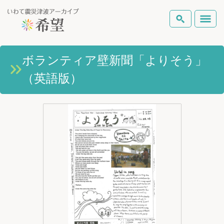
いわて震災津波アーカイブとは
ボランティア壁新聞「よりそう」
検索
（英語版）
岩手県の被害状況
テーマから探す
地図から探す
詳細検索
復興の軌跡
ピックアップコンテンツ
Foreign Laguage