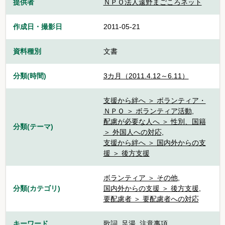
提供者
ＮＰＯ法人遠野まごころネット
作成日・撮影日
2011-05-21
資料種別
文書
分類(時間)
3カ月（2011.4.12～6.11）
支援から絆へ ＞ ボランティア・
ＮＰＯ ＞ ボランティア活動
,
配慮が必要な人へ ＞ 性別、国籍
分類(テーマ)
＞ 外国人への対応
,
支援から絆へ ＞ 国内外からの支
援 ＞ 後方支援
ボランティア ＞ その他
,
分類(カテゴリ)
国内外からの支援 ＞ 後方支援
,
要配慮者 ＞ 要配慮者への対応
キーワード
歌詞
,
足湯
,
注意事項