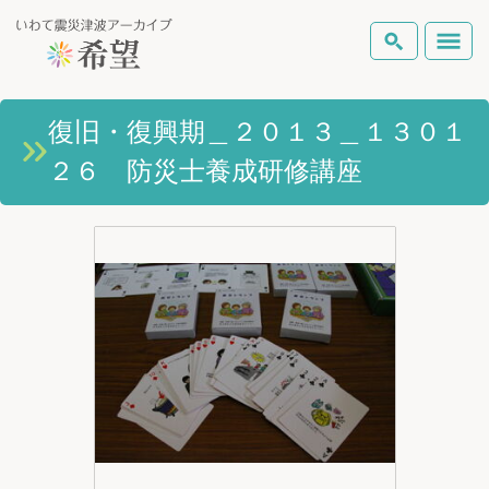
いわて震災津波アーカイブとは
復旧・復興期＿２０１３＿１３０１
検索
２６ 防災士養成研修講座
岩手県の被害状況
テーマから探す
地図から探す
詳細検索
復興の軌跡
ピックアップコンテンツ
Foreign Laguage