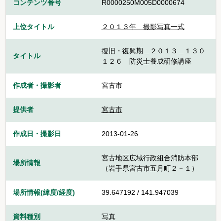
コンテンツ番号
R0000250M005D0000674
上位タイトル
２０１３年 撮影写真一式
復旧・復興期＿２０１３＿１３０
タイトル
１２６ 防災士養成研修講座
作成者・撮影者
宮古市
提供者
宮古市
作成日・撮影日
2013-01-26
宮古地区広域行政組合消防本部
場所情報
（岩手県宮古市五月町２－１）
場所情報(緯度/経度)
39.647192 / 141.947039
資料種別
写真