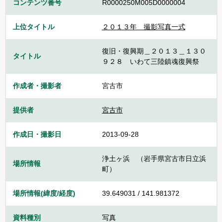
コンテンツ番号
R0000250M005D0000004
上位タイトル
２０１３年 撮影写真一式
復旧・復興期＿２０１３＿１３０
タイトル
９２８ いわて三陸鎮魂復興祭
作成者・撮影者
宮古市
提供者
宮古市
作成日・撮影日
2013-09-28
浄土ヶ浜 （岩手県宮古市日立浜
場所情報
町）
場所情報(緯度/経度)
39.649031 / 141.981372
資料種別
写真