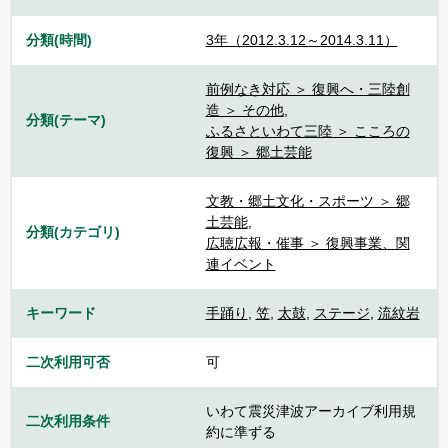
分類(時間)
3年（2012.3.12～2014.3.11）
前例なき対応 ＞ 復興へ・三陸創
造 ＞ その他
,
分類(テーマ)
ふるさといわて三陸 ＞ こころの
復興 ＞ 郷土芸能
文教・郷土文化・スポーツ ＞ 郷
土芸能
,
分類(カテゴリ)
広聴広報・催事 ＞ 復興事業、関
連イベント
キーワード
手踊り
,
笠
,
太鼓
,
ステージ
,
流紋岩
二次利用可否
可
いわて震災津波アーカイブ利用規
二次利用条件
約に準ずる