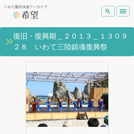
いわて震災津波アーカイブとは
復旧・復興期＿２０１３＿１３０９
検索
２８ いわて三陸鎮魂復興祭
岩手県の被害状況
テーマから探す
地図から探す
詳細検索
復興の軌跡
ピックアップコンテンツ
Foreign Laguage