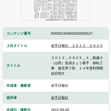
コンテンツ番号
R0000245M002D0000537
上位タイトル
岩手日報社＿２０１２＿０９０５
２０１２＿０９０５＿４＿船越小
（山田）造成きょう着手 移転工
タイトル
事 被災県で初 １４年度利用開
始目指す
作成者・撮影者
岩手日報社
提供者
岩手日報社
作成日・撮影日
2012-09-05