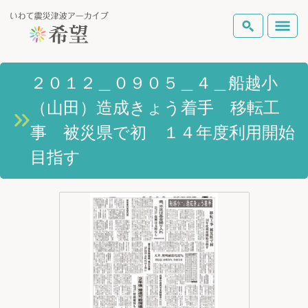
いわて震災津波アーカイブとは
２０１２＿０９０５＿４＿船越小
検索
（山田）造成きょう着手 移転工
岩手県の被害状況
テーマから探す
地図から探す
詳細検索
事 被災県で初 １４年度利用開始
復興の軌跡
目指す
ピックアップコンテンツ
Foreign Laguage