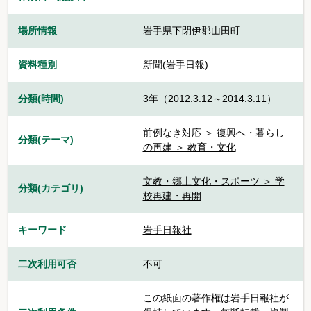
場所情報
岩手県下閉伊郡山田町
資料種別
新聞(岩手日報)
分類(時間)
3年（2012.3.12～2014.3.11）
前例なき対応 ＞ 復興へ・暮らし
分類(テーマ)
の再建 ＞ 教育・文化
文教・郷土文化・スポーツ ＞ 学
分類(カテゴリ)
校再建・再開
キーワード
岩手日報社
二次利用可否
不可
この紙面の著作権は岩手日報社が