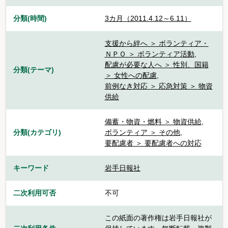
分類(時間)
3カ月（2011.4.12～6.11）
支援から絆へ ＞ ボランティア・
ＮＰＯ ＞ ボランティア活動
,
配慮が必要な人へ ＞ 性別、国籍
分類(テーマ)
＞ 女性への配慮
,
前例なき対応 ＞ 応急対策 ＞ 物資
供給
備蓄・物資・燃料 ＞ 物資供給
,
分類(カテゴリ)
ボランティア ＞ その他
,
要配慮者 ＞ 要配慮者への対応
キーワード
岩手日報社
二次利用可否
不可
この紙面の著作権は岩手日報社が