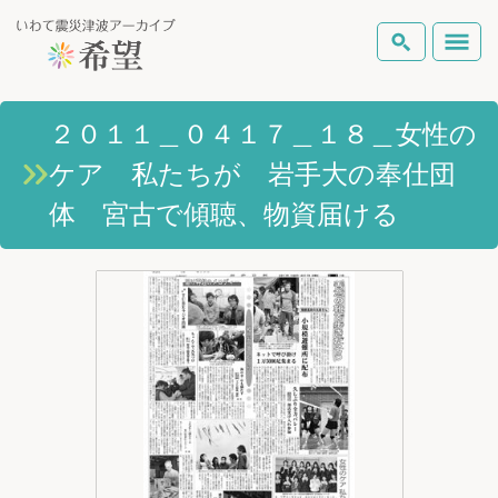
いわて震災津波アーカイブとは
２０１１＿０４１７＿１８＿女性の
検索
ケア 私たちが 岩手大の奉仕団
岩手県の被害状況
テーマから探す
地図から探す
詳細検索
体 宮古で傾聴、物資届ける
復興の軌跡
ピックアップコンテンツ
Foreign Laguage