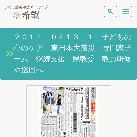
いわて震災津波アーカイブとは
２０１１＿０４１３＿１＿子どもの
検索
心のケア 東日本大震災 専門家チ
岩手県の被害状況
テーマから探す
地図から探す
詳細検索
ーム 継続支援 県教委 教員研修
復興の軌跡
や巡回へ
ピックアップコンテンツ
Foreign Laguage