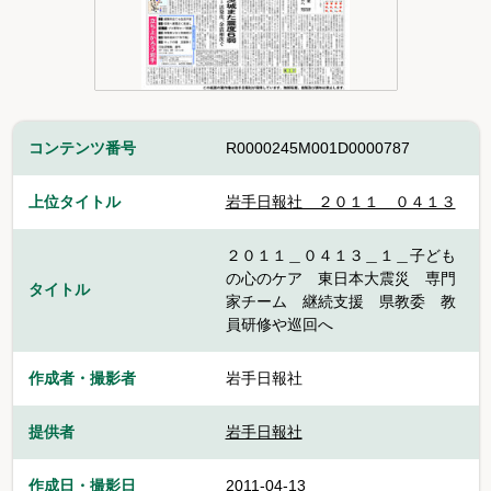
コンテンツ番号
R0000245M001D0000787
上位タイトル
岩手日報社＿２０１１＿０４１３
２０１１＿０４１３＿１＿子ども
の心のケア 東日本大震災 専門
タイトル
家チーム 継続支援 県教委 教
員研修や巡回へ
作成者・撮影者
岩手日報社
提供者
岩手日報社
作成日・撮影日
2011-04-13