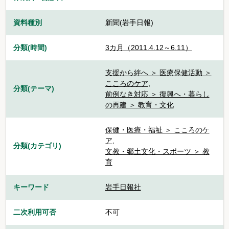
資料種別
新聞(岩手日報)
分類(時間)
3カ月（2011.4.12～6.11）
支援から絆へ ＞ 医療保健活動 ＞
こころのケア
,
分類(テーマ)
前例なき対応 ＞ 復興へ・暮らし
の再建 ＞ 教育・文化
保健・医療・福祉 ＞ こころのケ
ア
,
分類(カテゴリ)
文教・郷土文化・スポーツ ＞ 教
育
キーワード
岩手日報社
二次利用可否
不可