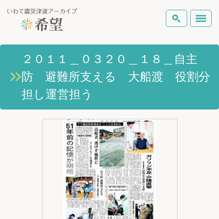
いわて震災津波アーカイブとは
２０１１＿０３２０＿１８＿自主
検索
防 避難所支える 大船渡 役割分
岩手県の被害状況
テーマから探す
地図から探す
詳細検索
担し運営担う
復興の軌跡
ピックアップコンテンツ
Foreign Laguage