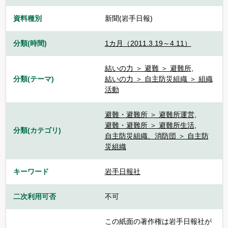
資料種別
新聞(岩手日報)
分類(時間)
1カ月（2011.3.19～4.11）
結いの力 ＞ 避難 ＞ 避難所
,
分類(テーマ)
結いの力 ＞ 自主防災組織 ＞ 組織
活動
避難・避難所 ＞ 避難所運営
,
避難・避難所 ＞ 避難所生活
,
分類(カテゴリ)
自主防災組織、消防団 ＞ 自主防
災組織
キーワード
岩手日報社
二次利用可否
不可
この紙面の著作権は岩手日報社が