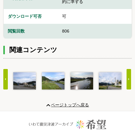
約に準ずる
ダウンロード可否
可
閲覧回数
806
関連コンテンツ
Item
1
ページトップへ戻る
of
20