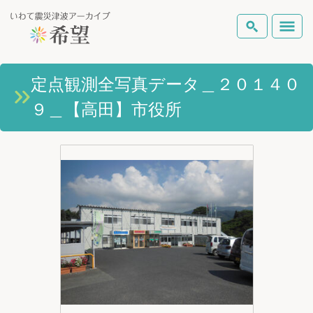
いわて震災津波アーカイブとは
定点観測全写真データ＿２０１４０
検索
９＿【高田】市役所
岩手県の被害状況
テーマから探す
地図から探す
詳細検索
復興の軌跡
ピックアップコンテンツ
Foreign Laguage