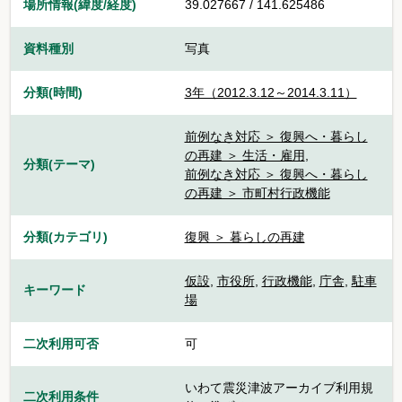
場所情報(緯度/経度)
39.027667 / 141.625486
資料種別
写真
分類(時間)
3年（2012.3.12～2014.3.11）
前例なき対応 ＞ 復興へ・暮らし
の再建 ＞ 生活・雇用
,
分類(テーマ)
前例なき対応 ＞ 復興へ・暮らし
の再建 ＞ 市町村行政機能
分類(カテゴリ)
復興 ＞ 暮らしの再建
仮設
,
市役所
,
行政機能
,
庁舎
,
駐車
キーワード
場
二次利用可否
可
いわて震災津波アーカイブ利用規
二次利用条件