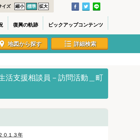
サイズ
縮小
標準
拡大
況
復興の軌跡
ピックアップコンテンツ
地図から探す
詳細検索
生活支援相談員－訪問活動＿町
２０１３年