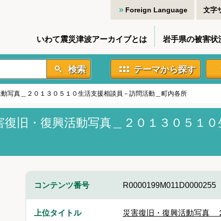
Foreign Language
文字
いわて震災津波アーカイブとは
岩手県の被害状
検索
テーマから探す
活動写真＿２０１３０５１０生活支援相談員－訪問活動＿町内各所
害復旧・復興活動写真＿２０１３０５１０
コンテンツ番号
R0000199M011D0000255
上位タイトル
災害復旧・復興活動写真 