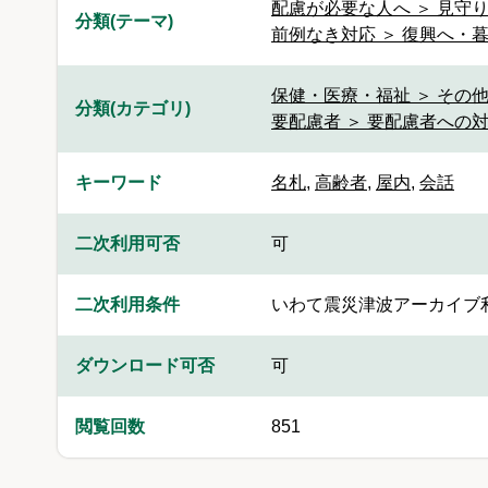
配慮が必要な人へ ＞ 見守り
分類(テーマ)
前例なき対応 ＞ 復興へ・
保健・医療・福祉 ＞ その
分類(カテゴリ)
要配慮者 ＞ 要配慮者への
キーワード
名札
,
高齢者
,
屋内
,
会話
二次利用可否
可
二次利用条件
いわて震災津波アーカイブ
ダウンロード可否
可
閲覧回数
851