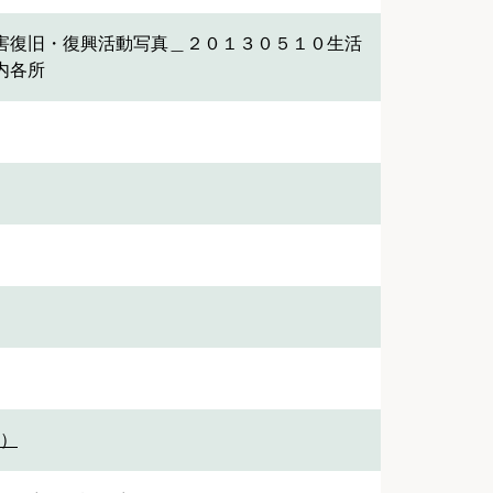
害復旧・復興活動写真＿２０１３０５１０生活
内各所
1）