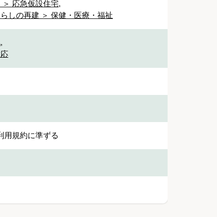
 ＞ 応急仮設住宅
,
暮らしの再建 ＞ 保健・医療・福祉
他
,
対応
利用規約に準ずる