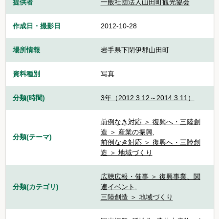
提供者
一般社団法人山田町観光協会
作成日・撮影日
2012-10-28
場所情報
岩手県下閉伊郡山田町
資料種別
写真
分類(時間)
3年（2012.3.12～2014.3.11）
前例なき対応 ＞ 復興へ・三陸創
造 ＞ 産業の振興
,
分類(テーマ)
前例なき対応 ＞ 復興へ・三陸創
造 ＞ 地域づくり
広聴広報・催事 ＞ 復興事業、関
分類(カテゴリ)
連イベント
,
三陸創造 ＞ 地域づくり