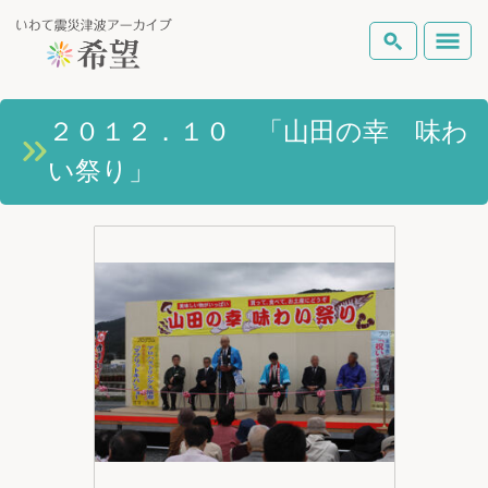
いわて震災津波アーカイブとは
２０１２．１０ 「山田の幸 味わ
検索
い祭り」
岩手県の被害状況
テーマから探す
地図から探す
詳細検索
復興の軌跡
ピックアップコンテンツ
Foreign Laguage