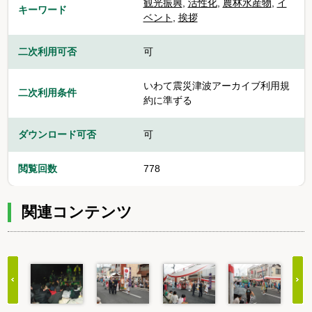
観光振興
,
活性化
,
農林水産物
,
イ
キーワード
ベント
,
挨拶
二次利用可否
可
いわて震災津波アーカイブ利用規
二次利用条件
約に準ずる
ダウンロード可否
可
閲覧回数
778
関連コンテンツ