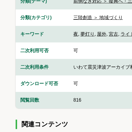
分類(テーマ)
前例なき対応 ＞ 復興へ・三
分類(カテゴリ)
三陸創造 ＞ 地域づくり
キーワード
夜
,
夢灯り
,
屋外
,
宮古
,
ライ
二次利用可否
可
二次利用条件
いわて震災津波アーカイブ
ダウンロード可否
可
閲覧回数
816
関連コンテンツ