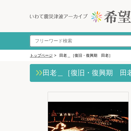
トップページ
>
田老＿［復旧・復興期 田老］
田老＿［復旧・復興期 田