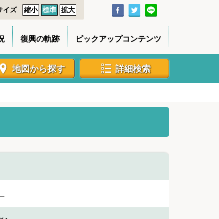
サイズ
縮小
標準
拡大
況
復興の軌跡
ピックアップコンテンツ
地図から探す
詳細検索
］