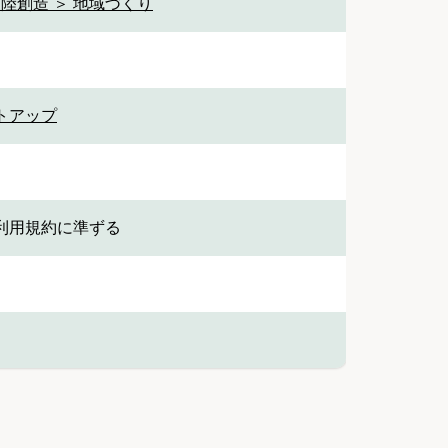
陸創造 ＞ 地域づくり
トアップ
利用規約に準ずる