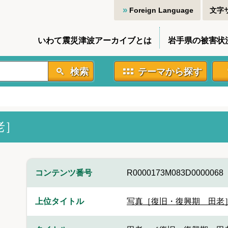
Foreign Language
文字
いわて震災津波アーカイブとは
岩手県の被害状
検索
テーマから探す
老］
コンテンツ番号
R0000173M083D0000068
上位タイトル
写真［復旧・復興期 田老