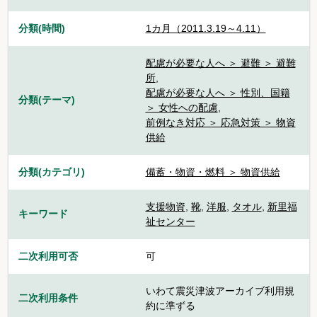
分類(時間)
1カ月（2011.3.19～4.11）
配慮が必要な人へ ＞ 避難 ＞ 避難
所
,
配慮が必要な人へ ＞ 性別、国籍
分類(テーマ)
＞ 女性への配慮
,
前例なき対応 ＞ 応急対策 ＞ 物資
供給
分類(カテゴリ)
備蓄・物資・燃料 ＞ 物資供給
支援物資
,
靴
,
洋服
,
タオル
,
新里福
キーワード
祉センター
二次利用可否
可
いわて震災津波アーカイブ利用規
二次利用条件
約に準ずる