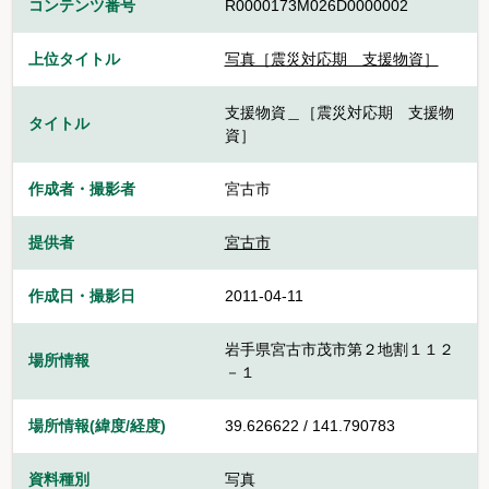
コンテンツ番号
R0000173M026D0000002
上位タイトル
写真［震災対応期 支援物資］
支援物資＿［震災対応期 支援物
タイトル
資］
作成者・撮影者
宮古市
提供者
宮古市
作成日・撮影日
2011-04-11
岩手県宮古市茂市第２地割１１２
場所情報
－１
場所情報(緯度/経度)
39.626622 / 141.790783
資料種別
写真