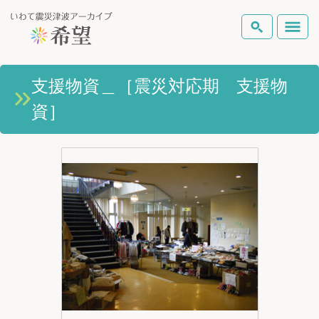
いわて震災津波アーカイブとは
支援物資＿［震災対応期 支援物
検索
資］
岩手県の被害状況
テーマから探す
地図から探す
詳細検索
復興の軌跡
ピックアップコンテンツ
Foreign Laguage