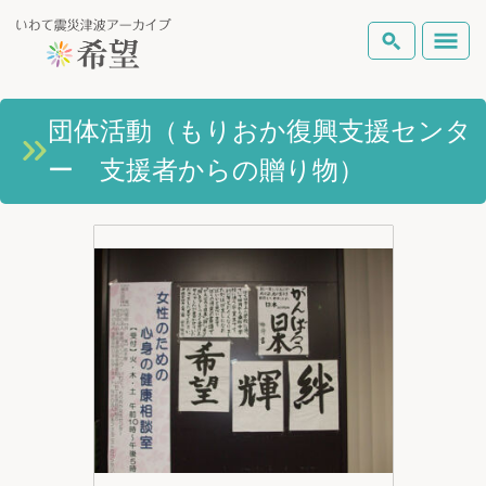
いわて震災津波アーカイブとは
団体活動（もりおか復興支援センタ
検索
ー 支援者からの贈り物）
岩手県の被害状況
テーマから探す
地図から探す
詳細検索
復興の軌跡
ピックアップコンテンツ
Foreign Laguage