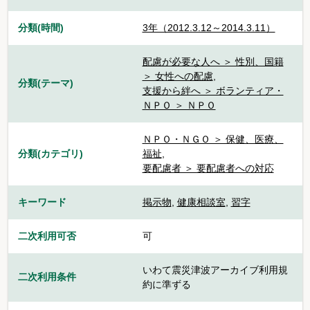
分類(時間)
3年（2012.3.12～2014.3.11）
配慮が必要な人へ ＞ 性別、国籍
＞ 女性への配慮
,
分類(テーマ)
支援から絆へ ＞ ボランティア・
ＮＰＯ ＞ ＮＰＯ
ＮＰＯ・ＮＧＯ ＞ 保健、医療、
分類(カテゴリ)
福祉
,
要配慮者 ＞ 要配慮者への対応
キーワード
掲示物
,
健康相談室
,
習字
二次利用可否
可
いわて震災津波アーカイブ利用規
二次利用条件
約に準ずる