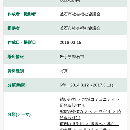
作成者・撮影者
釜石市社会福祉協議会
提供者
釜石市社会福祉協議会
作成日・撮影日
2016-03-15
場所情報
岩手県釜石市
資料種別
写真
分類(時間)
6年（2014.3.12～2017.3.11）
結いの力 ＞ 地域コミュニティ ＞
応急仮設住宅
,
配慮が必要な人へ ＞ 見守り ＞ 応
分類(テーマ)
急仮設住宅
,
前例なき対応 ＞ 復興へ・暮らし
の再建 ＞ 地域コミュニティ