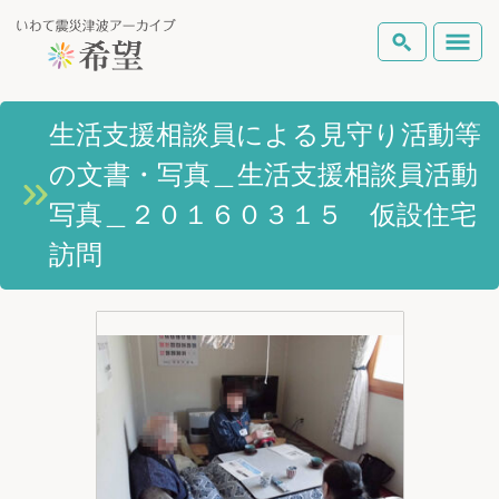
いわて震災津波アーカイブとは
生活支援相談員による見守り活動等
検索
の文書・写真＿生活支援相談員活動
岩手県の被害状況
テーマから探す
地図から探す
詳細検索
写真＿２０１６０３１５ 仮設住宅
復興の軌跡
訪問
ピックアップコンテンツ
Foreign Laguage