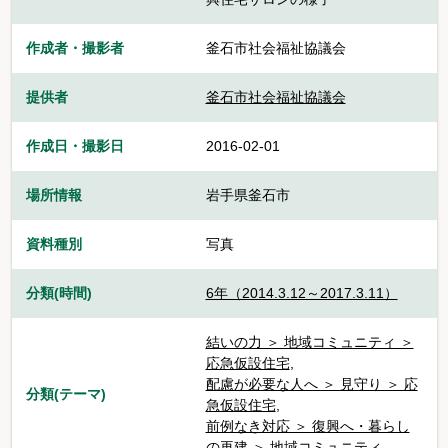
作成者・撮影者
釜石市社会福祉協議会
提供者
釜石市社会福祉協議会
作成日・撮影日
2016-02-01
場所情報
岩手県釜石市
資料種別
写真
分類(時間)
6年（2014.3.12～2017.3.11）
結いの力 ＞ 地域コミュニティ ＞
応急仮設住宅
,
配慮が必要な人へ ＞ 見守り ＞ 応
分類(テーマ)
急仮設住宅
,
前例なき対応 ＞ 復興へ・暮らし
の再建 ＞ 地域コミュニティ