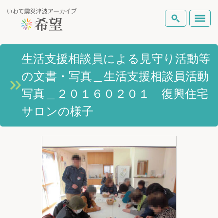
いわて震災津波アーカイブとは
生活支援相談員による見守り活動等
検索
の文書・写真＿生活支援相談員活動
岩手県の被害状況
テーマから探す
地図から探す
詳細検索
写真＿２０１６０２０１ 復興住宅
復興の軌跡
サロンの様子
ピックアップコンテンツ
Foreign Laguage