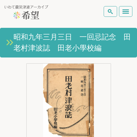
いわて震災津波アーカイブとは
昭和九年三月三日 一回忌記念 田
検索
老村津波誌 田老小學校編
岩手県の被害状況
テーマから探す
地図から探す
詳細検索
復興の軌跡
ピックアップコンテンツ
Foreign Laguage