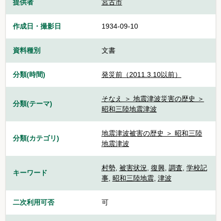
提供者
宮古市
作成日・撮影日
1934-09-10
資料種別
文書
分類(時間)
発災前（2011.3.10以前）
そなえ ＞ 地震津波災害の歴史 ＞
分類(テーマ)
昭和三陸地震津波
地震津波被害の歴史 ＞ 昭和三陸
分類(カテゴリ)
地震津波
村勢
,
被害状況
,
復興
,
調査
,
学校記
キーワード
事
,
昭和三陸地震
,
津波
二次利用可否
可