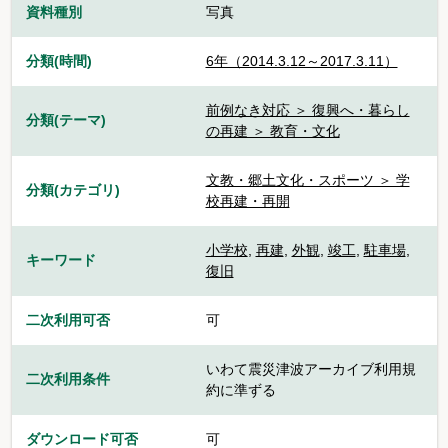
資料種別
写真
分類(時間)
6年（2014.3.12～2017.3.11）
前例なき対応 ＞ 復興へ・暮らし
分類(テーマ)
の再建 ＞ 教育・文化
文教・郷土文化・スポーツ ＞ 学
分類(カテゴリ)
校再建・再開
小学校
,
再建
,
外観
,
竣工
,
駐車場
,
キーワード
復旧
二次利用可否
可
いわて震災津波アーカイブ利用規
二次利用条件
約に準ずる
ダウンロード可否
可