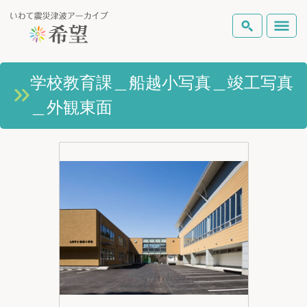
いわて震災津波アーカイブとは
学校教育課＿船越小写真＿竣工写真
検索
＿外観東面
岩手県の被害状況
テーマから探す
地図から探す
詳細検索
復興の軌跡
ピックアップコンテンツ
Foreign Laguage