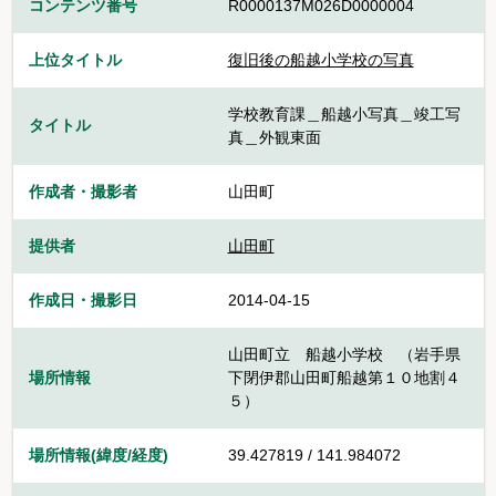
コンテンツ番号
R0000137M026D0000004
上位タイトル
復旧後の船越小学校の写真
学校教育課＿船越小写真＿竣工写
タイトル
真＿外観東面
作成者・撮影者
山田町
提供者
山田町
作成日・撮影日
2014-04-15
山田町立 船越小学校 （岩手県
場所情報
下閉伊郡山田町船越第１０地割４
５）
場所情報(緯度/経度)
39.427819 / 141.984072