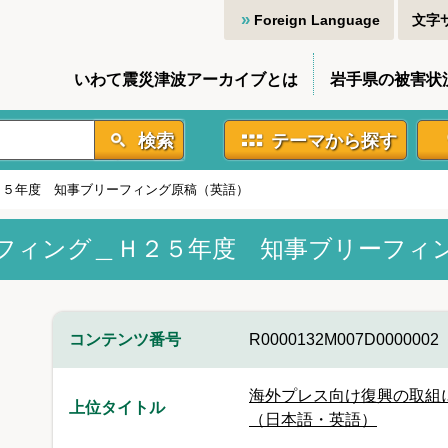
Foreign Language
文字
いわて震災津波アーカイブとは
岩手県の被害状
検索
テーマから探す
２５年度 知事ブリーフィング原稿（英語）
フィング＿Ｈ２５年度 知事ブリーフィ
コンテンツ番号
R0000132M007D0000002
海外プレス向け復興の取組
上位タイトル
（日本語・英語）