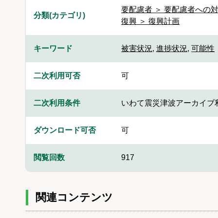
要配慮者 ＞ 要配慮者への
分類(カテゴリ)
復興 ＞ 復興計画
キーワード
被害状況
,
進捗状況
,
可能性
二次利用可否
可
二次利用条件
いわて震災津波アーカイブ
ダウンロード可否
可
閲覧回数
917
関連コンテンツ