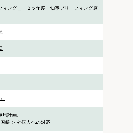
フィング＿Ｈ２５年度 知事ブリーフィング原
課
課
1）
 復興計画
,
国籍 ＞ 外国人への対応