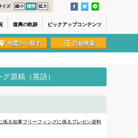
サイズ
縮小
標準
拡大
況
復興の軌跡
ピックアップコンテンツ
地図から探す
詳細検索
ング原稿（英語）
に係る知事ブリーフィングに係るプレゼン資料