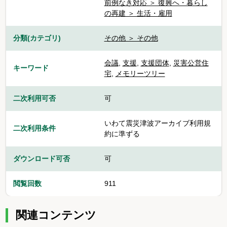
前例なき対応 ＞ 復興へ・暮らし
の再建 ＞ 生活・雇用
分類(カテゴリ)
その他 ＞ その他
会議
,
支援
,
支援団体
,
災害公営住
キーワード
宅
,
メモリーツリー
二次利用可否
可
いわて震災津波アーカイブ利用規
二次利用条件
約に準ずる
ダウンロード可否
可
閲覧回数
911
関連コンテンツ