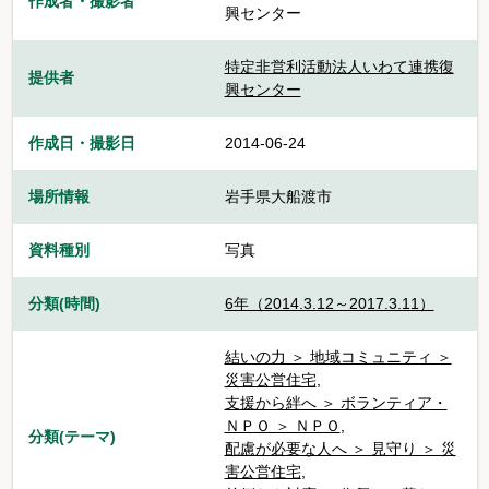
作成者・撮影者
興センター
特定非営利活動法人いわて連携復
提供者
興センター
作成日・撮影日
2014-06-24
場所情報
岩手県大船渡市
資料種別
写真
分類(時間)
6年（2014.3.12～2017.3.11）
結いの力 ＞ 地域コミュニティ ＞
災害公営住宅
,
支援から絆へ ＞ ボランティア・
ＮＰＯ ＞ ＮＰＯ
,
分類(テーマ)
配慮が必要な人へ ＞ 見守り ＞ 災
害公営住宅
,