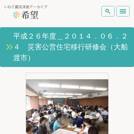
いわて震災津波アーカイブとは
平成２６年度＿２０１４．０６．２
検索
４ 災害公営住宅移行研修会（大船
岩手県の被害状況
テーマから探す
地図から探す
詳細検索
渡市）
復興の軌跡
ピックアップコンテンツ
Foreign Laguage