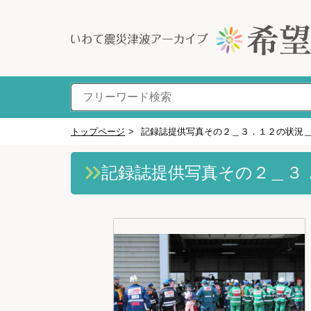
トップページ
>
記録誌提供写真その２＿３．１２の状況
記録誌提供写真その２＿３