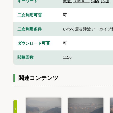
キーワード
派遣
,
ＤＭＡＴ
,
消防
,
応援
二次利用可否
可
二次利用条件
いわて震災津波アーカイブ
ダウンロード可否
可
閲覧回数
1156
関連コンテンツ