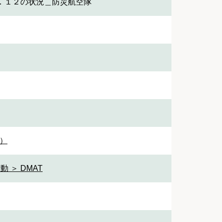
．１２の状況＿防災航空隊
3）
 ＞ DMAT