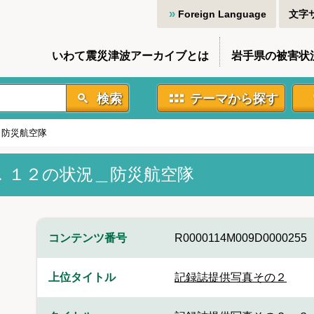
Foreign Language
文字
いわて震災津波アーカイブとは
岩手県の被害状
検索
テーマから探す
＿防災航空隊
．１２の状況＿防災航空隊
コンテンツ番号
R0000114M009D0000255
上位タイトル
記録誌提供写真その２