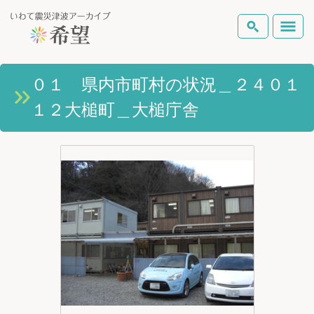
いわて震災津波アーカイブとは
０１ 県内市町村の状況＿２４０１
検索
１２大槌町＿大槌庁舎
岩手県の被害状況
テーマから探す
地図から探す
詳細検索
復興の軌跡
ピックアップコンテンツ
Foreign Laguage