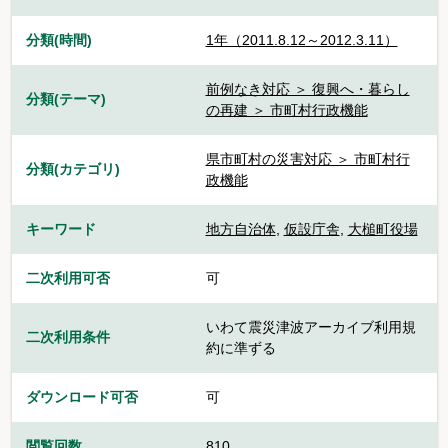
分類(時間)
1年（2011.8.12～2012.3.11）
前例なき対応 ＞ 復興へ・暮らし
分類(テーマ)
の再建 ＞ 市町村行政機能
県市町村の災害対応 ＞ 市町村行
分類(カテゴリ)
政機能
キーワード
地方自治体
,
仮設庁舎
,
大槌町役場
二次利用可否
可
いわて震災津波アーカイブ利用規
二次利用条件
約に準ずる
ダウンロード可否
可
閲覧回数
810