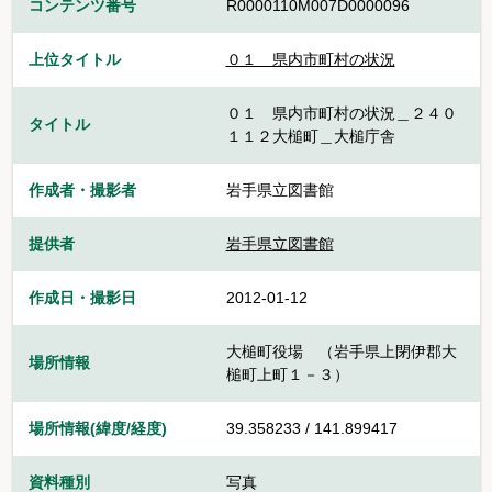
コンテンツ番号
R0000110M007D0000096
上位タイトル
０１ 県内市町村の状況
０１ 県内市町村の状況＿２４０
タイトル
１１２大槌町＿大槌庁舎
作成者・撮影者
岩手県立図書館
提供者
岩手県立図書館
作成日・撮影日
2012-01-12
大槌町役場 （岩手県上閉伊郡大
場所情報
槌町上町１－３）
場所情報(緯度/経度)
39.358233 / 141.899417
資料種別
写真