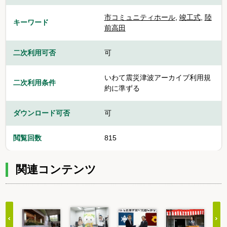
市コミュニティホール
,
竣工式
,
陸
キーワード
前高田
二次利用可否
可
いわて震災津波アーカイブ利用規
二次利用条件
約に準ずる
ダウンロード可否
可
閲覧回数
815
関連コンテンツ