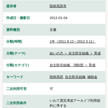
提供者
陸前高田市
作成日・撮影日
2012-01-04
資料種別
文書
分類(時間)
1年（2011.8.12～2012.3.11）
分類(テーマ)
結いの力 ＞ 自主防災組織 ＞ 育成
分類(カテゴリ)
自主防災組織、消防団 ＞ 育成
キーワード
陸前高田
,
自主防災組織
,
補助金
二次利用可否
可
いわて震災津波アーカイブ利用規
二次利用条件
約に準ずる