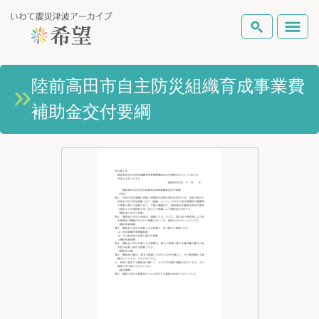
いわて震災津波アーカイブとは
陸前高田市自主防災組織育成事業費
検索
補助金交付要綱
岩手県の被害状況
テーマから探す
地図から探す
詳細検索
復興の軌跡
ピックアップコンテンツ
Foreign Laguage