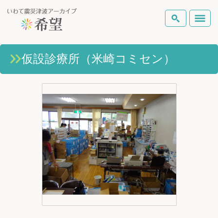
いわて震災津波アーカイブとは
仮設診療所（米崎コミセン）
検索
岩手県の被害状況
テーマから探す
地図から探す
詳細検索
復興の軌跡
ピックアップコンテンツ
Foreign Laguage