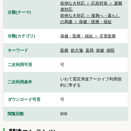
前例なき対応 ＞ 応急対策 ＞ 避難
者対応
,
分類(テーマ)
前例なき対応 ＞ 復興へ・暮らし
の再建 ＞ 保健・医療・福祉
分類(カテゴリ)
保健・医療・福祉 ＞ 災害医療
キーワード
医療
,
処方箋
,
薬局
,
保健
,
病院
二次利用可否
可
いわて震災津波アーカイブ利用規
二次利用条件
約に準ずる
ダウンロード可否
可
閲覧回数
808