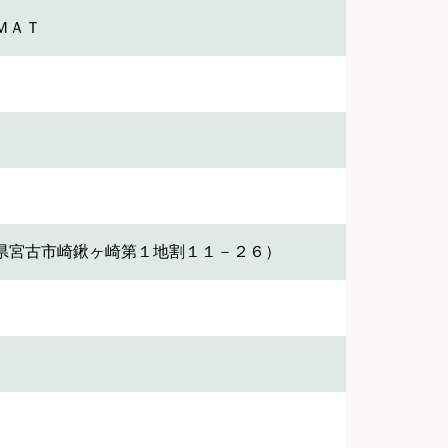
ＭＡＴ
県宮古市崎鍬ヶ崎第１地割１１－２６）