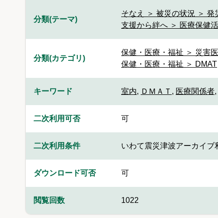
そなえ ＞ 被災の状況 ＞ 発
分類(テーマ)
支援から絆へ ＞ 医療保健活動
保健・医療・福祉 ＞ 災害
分類(カテゴリ)
保健・医療・福祉 ＞ DMAT
キーワード
室内
,
ＤＭＡＴ
,
医療関係者
二次利用可否
可
二次利用条件
いわて震災津波アーカイブ
ダウンロード可否
可
閲覧回数
1022