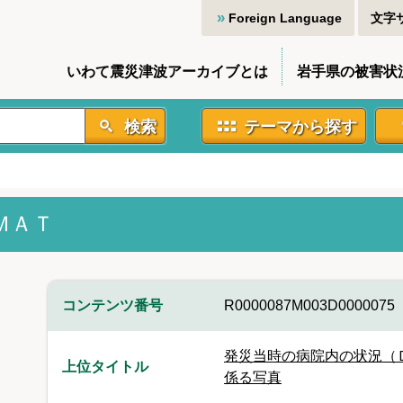
Foreign Language
文字
いわて震災津波アーカイブとは
岩手県の被害状
検索
テーマから探す
ＭＡＴ
コンテンツ番号
R0000087M003D0000075
発災当時の病院内の状況（
上位タイトル
係る写真