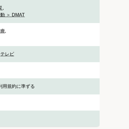
災
,
 ＞ DMAT
医療
,
,
テレビ
利用規約に準ずる