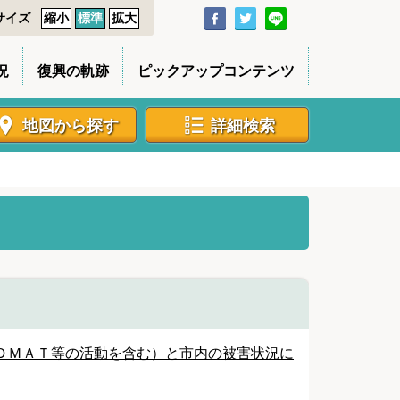
サイズ
縮小
標準
拡大
況
復興の軌跡
ピックアップコンテンツ
地図から探す
詳細検索
ＤＭＡＴ等の活動を含む）と市内の被害状況に