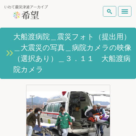
いわて震災津波アーカイブとは
大船渡病院＿震災フォト（提出用）
検索
＿大震災の写真＿病院カメラの映像
岩手県の被害状況
テーマから探す
地図から探す
詳細検索
（選択あり）＿３．１１ 大船渡病
復興の軌跡
院カメラ
ピックアップコンテンツ
Foreign Laguage