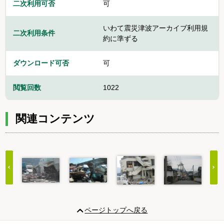
二次利用可否
可
いわて震災津波アーカイブ利用規
二次利用条件
約に準ずる
ダウンロード可否
可
閲覧回数
1022
関連コンテンツ
Item
1
ページトップへ戻る
of
20