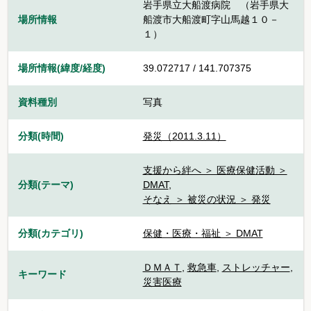
岩手県立大船渡病院 （岩手県大
場所情報
船渡市大船渡町字山馬越１０－
１）
場所情報(緯度/経度)
39.072717 / 141.707375
資料種別
写真
分類(時間)
発災（2011.3.11）
支援から絆へ ＞ 医療保健活動 ＞
分類(テーマ)
DMAT
,
そなえ ＞ 被災の状況 ＞ 発災
分類(カテゴリ)
保健・医療・福祉 ＞ DMAT
ＤＭＡＴ
,
救急車
,
ストレッチャー
,
キーワード
災害医療