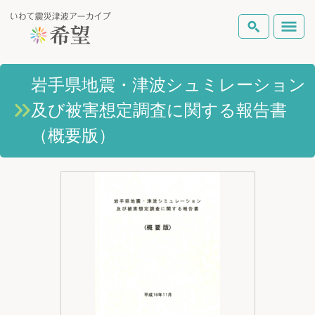
いわて震災津波アーカイブとは
岩手県地震・津波シュミレーション
検索
及び被害想定調査に関する報告書
岩手県の被害状況
テーマから探す
地図から探す
詳細検索
（概要版）
復興の軌跡
ピックアップコンテンツ
Foreign Laguage