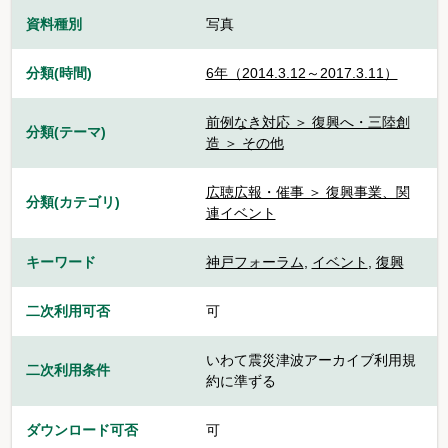
資料種別
写真
分類(時間)
6年（2014.3.12～2017.3.11）
前例なき対応 ＞ 復興へ・三陸創
分類(テーマ)
造 ＞ その他
広聴広報・催事 ＞ 復興事業、関
分類(カテゴリ)
連イベント
キーワード
神戸フォーラム
,
イベント
,
復興
二次利用可否
可
いわて震災津波アーカイブ利用規
二次利用条件
約に準ずる
ダウンロード可否
可