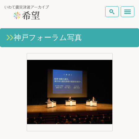
いわて震災津波アーカイブとは
神戸フォーラム写真
検索
岩手県の被害状況
テーマから探す
地図から探す
詳細検索
復興の軌跡
ピックアップコンテンツ
Foreign Laguage