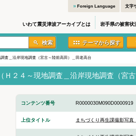
Foreign Language
文字
いわて震災津波アーカイブとは
岩手県の被害状
検索
テーマから探す
地調査＿沿岸現地調査（宮古～陸前高田）＿田老高台
（Ｈ２４～現地調査＿沿岸現地調査（宮古
コンテンツ番号
R0000030M090D0000919
上位タイトル
まちづくり再生課撮影写真