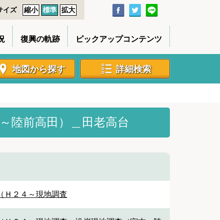
サイズ
縮小
標準
拡大
況
復興の軌跡
ピックアップコンテンツ
地図から探す
詳細検索
～陸前高田）＿田老高台
（Ｈ２４～現地調査