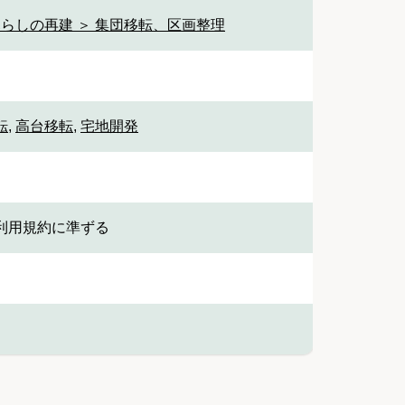
暮らしの再建 ＞ 集団移転、区画整理
転
,
高台移転
,
宅地開発
利用規約に準ずる