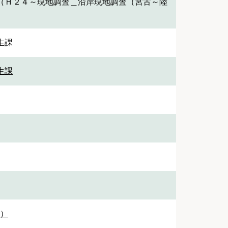
（Ｈ２４～現地調査＿沿岸現地調査（宮古～陸
生課
生課
1）