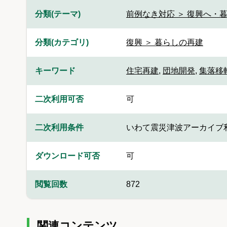
分類(テーマ)
前例なき対応 ＞ 復興へ・
分類(カテゴリ)
復興 ＞ 暮らしの再建
キーワード
住宅再建
,
団地開発
,
集落移
二次利用可否
可
二次利用条件
いわて震災津波アーカイブ
ダウンロード可否
可
閲覧回数
872
関連コンテンツ