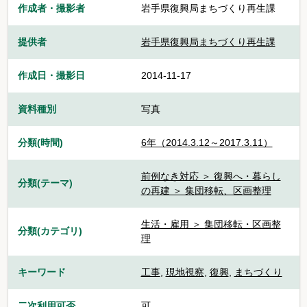
作成者・撮影者
岩手県復興局まちづくり再生課
提供者
岩手県復興局まちづくり再生課
作成日・撮影日
2014-11-17
資料種別
写真
分類(時間)
6年（2014.3.12～2017.3.11）
前例なき対応 ＞ 復興へ・暮らし
分類(テーマ)
の再建 ＞ 集団移転、区画整理
生活・雇用 ＞ 集団移転・区画整
分類(カテゴリ)
理
キーワード
工事
,
現地視察
,
復興
,
まちづくり
二次利用可否
可