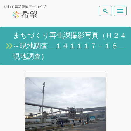
いわて震災津波アーカイブとは
まちづくり再生課撮影写真（Ｈ２４
検索
～現地調査＿１４１１１７－１８＿
岩手県の被害状況
テーマから探す
地図から探す
詳細検索
現地調査）
復興の軌跡
ピックアップコンテンツ
Foreign Laguage