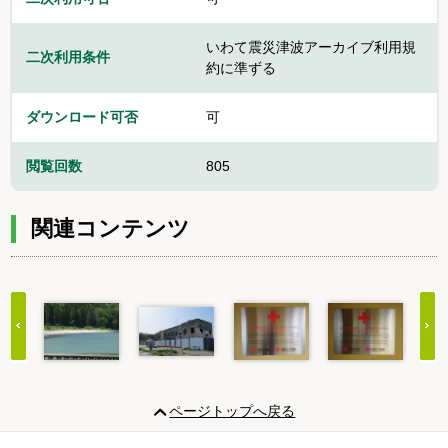
いわて震災津波アーカイブ利用規
二次利用条件
約に準ずる
ダウンロード可否
可
閲覧回数
805
関連コンテンツ
Item
1
ページトップへ戻る
of
20