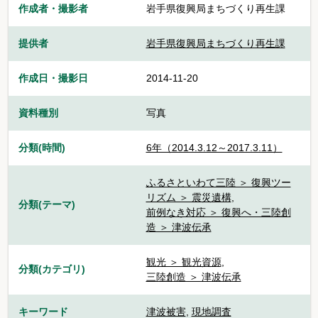
作成者・撮影者
岩手県復興局まちづくり再生課
提供者
岩手県復興局まちづくり再生課
作成日・撮影日
2014-11-20
資料種別
写真
分類(時間)
6年（2014.3.12～2017.3.11）
ふるさといわて三陸 ＞ 復興ツー
リズム ＞ 震災遺構
,
分類(テーマ)
前例なき対応 ＞ 復興へ・三陸創
造 ＞ 津波伝承
観光 ＞ 観光資源
,
分類(カテゴリ)
三陸創造 ＞ 津波伝承
キーワード
津波被害
,
現地調査