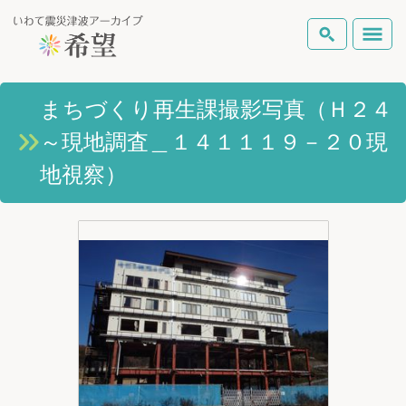
いわて震災津波アーカイブとは
まちづくり再生課撮影写真（Ｈ２４
検索
～現地調査＿１４１１１９－２０現
岩手県の被害状況
テーマから探す
地図から探す
詳細検索
地視察）
復興の軌跡
ピックアップコンテンツ
Foreign Laguage