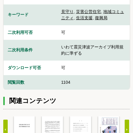
見守り
,
災害公営住宅
,
地域コミュ
キーワード
ニティ
,
生活支援
,
復興局
二次利用可否
可
いわて震災津波アーカイブ利用規
二次利用条件
約に準ずる
ダウンロード可否
可
閲覧回数
1104
関連コンテンツ