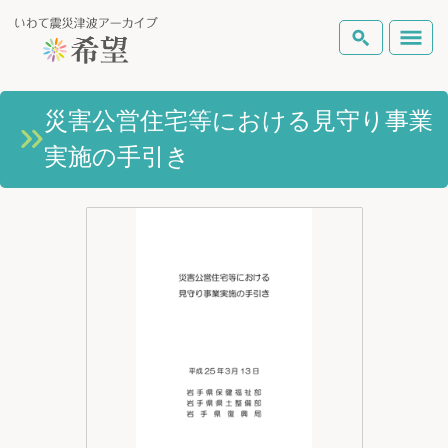
いわて震災津波アーカイブとは
災害公営住宅等における見守り事業
検索
実施の手引き
岩手県の被害状況
テーマから探す
地図から探す
詳細検索
復興の軌跡
ピックアップコンテンツ
Foreign Laguage