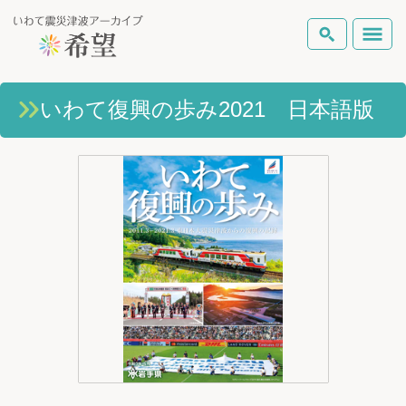
いわて震災津波アーカイブとは
いわて復興の歩み2021 日本語版
検索
岩手県の被害状況
テーマから探す
地図から探す
詳細検索
復興の軌跡
ピックアップコンテンツ
Foreign Laguage