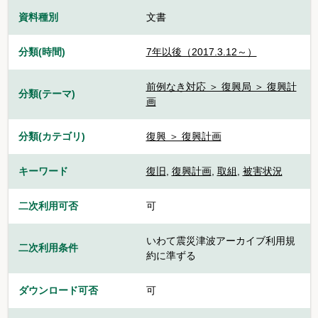
資料種別
文書
分類(時間)
7年以後（2017.3.12～）
前例なき対応 ＞ 復興局 ＞ 復興計
分類(テーマ)
画
分類(カテゴリ)
復興 ＞ 復興計画
キーワード
復旧
,
復興計画
,
取組
,
被害状況
二次利用可否
可
いわて震災津波アーカイブ利用規
二次利用条件
約に準ずる
ダウンロード可否
可