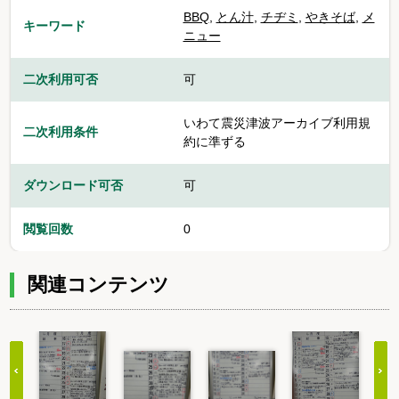
BBQ
,
とん汁
,
チヂミ
,
やきそば
,
メ
キーワード
ニュー
二次利用可否
可
いわて震災津波アーカイブ利用規
二次利用条件
約に準ずる
ダウンロード可否
可
閲覧回数
0
関連コンテンツ