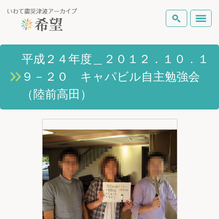
いわて震災津波アーカイブとは
平成２４年度＿２０１２．１０．１
検索
９－２０ キャパビル自主勉強会
岩手県の被害状況
テーマから探す
地図から探す
詳細検索
（陸前高田）
復興の軌跡
ピックアップコンテンツ
Foreign Laguage