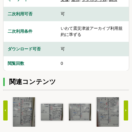
二次利用可否
可
いわて震災津波アーカイブ利用規
二次利用条件
約に準ずる
ダウンロード可否
可
閲覧回数
0
関連コンテンツ
Item