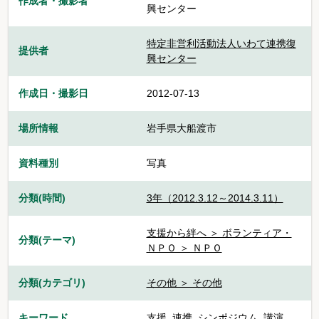
作成者・撮影者
興センター
特定非営利活動法人いわて連携復
提供者
興センター
作成日・撮影日
2012-07-13
場所情報
岩手県大船渡市
資料種別
写真
分類(時間)
3年（2012.3.12～2014.3.11）
支援から絆へ ＞ ボランティア・
分類(テーマ)
ＮＰＯ ＞ ＮＰＯ
分類(カテゴリ)
その他 ＞ その他
キーワード
支援
,
連携
,
シンポジウム
,
講演