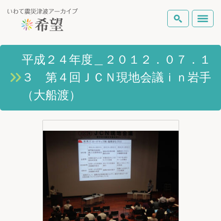
いわて震災津波アーカイブとは
平成２４年度＿２０１２．０７．１
検索
３ 第４回ＪＣＮ現地会議ｉｎ岩手
岩手県の被害状況
テーマから探す
地図から探す
詳細検索
（大船渡）
復興の軌跡
ピックアップコンテンツ
Foreign Laguage