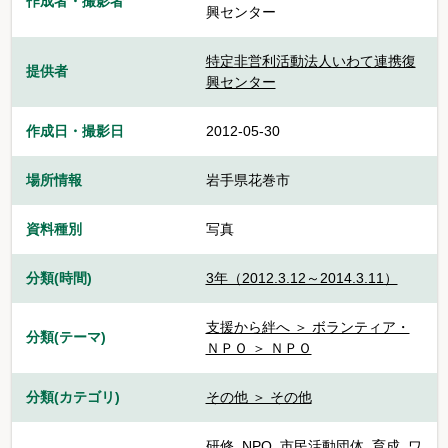
作成者・撮影者
興センター
特定非営利活動法人いわて連携復
提供者
興センター
作成日・撮影日
2012-05-30
場所情報
岩手県花巻市
資料種別
写真
分類(時間)
3年（2012.3.12～2014.3.11）
支援から絆へ ＞ ボランティア・
分類(テーマ)
ＮＰＯ ＞ ＮＰＯ
分類(カテゴリ)
その他 ＞ その他
研修
,
NPO
,
市民活動団体
,
育成
,
ワ