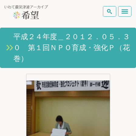
いわて震災津波アーカイブとは
平成２４年度＿２０１２．０５．３
検索
０ 第１回ＮＰＯ育成・強化Ｐ（花
岩手県の被害状況
テーマから探す
地図から探す
詳細検索
巻）
復興の軌跡
ピックアップコンテンツ
Foreign Laguage