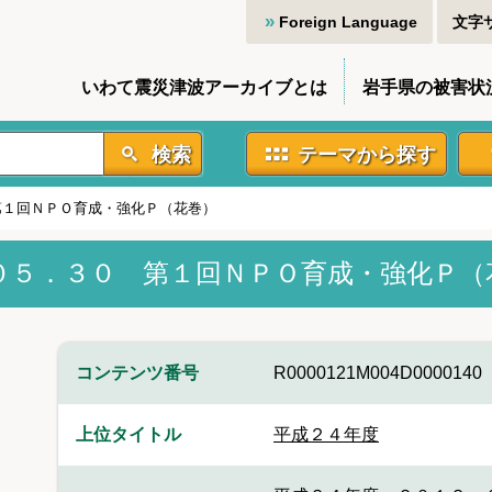
Foreign Language
文字
いわて震災津波アーカイブとは
岩手県の被害状
検索
テーマから探す
第１回ＮＰＯ育成・強化Ｐ（花巻）
０５．３０ 第１回ＮＰＯ育成・強化Ｐ（
コンテンツ番号
R0000121M004D0000140
上位タイトル
平成２４年度