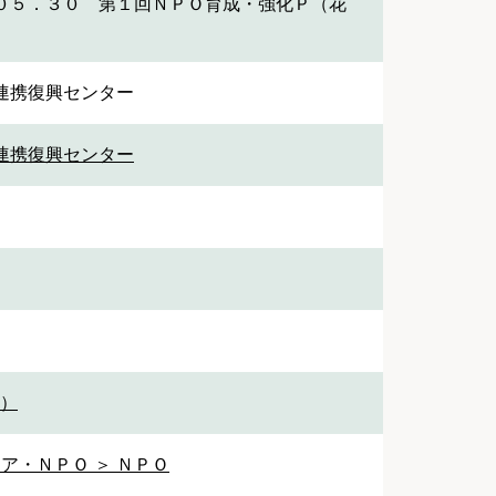
０５．３０ 第１回ＮＰＯ育成・強化Ｐ（花
連携復興センター
連携復興センター
1）
ア・ＮＰＯ ＞ ＮＰＯ